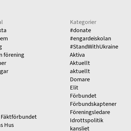
l
Kategorier
kta
#donate
lem
#engardeiskolan
g
#StandWithUkraine
n förening
Aktiva
ner
Aktuellt
ngar
aktuellt
Domare
Elit
Förbundet
Förbundskaptener
Föreningsledare
 Fäktförbundet
Idrottspolitik
ns Hus
kansliet