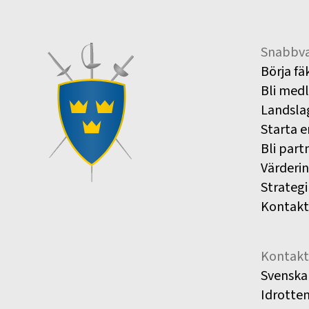
Snabbva
Börja fä
Bli med
Landsla
Starta e
Bli part
Värderi
Strategi
Kontakt
Kontakt
Svenska
Idrotte