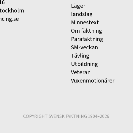
16
Läger
Stockholm
landslag
ncing.se
Minnestext
Om fäktning
Parafäktning
SM-veckan
Tävling
Utbildning
Veteran
Vuxenmotionärer
COPYRIGHT SVENSK FÄKTNING 1904–2026