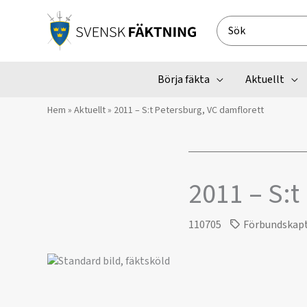
Hoppa
till
Search
innehåll
for:
Börja fäkta
Aktuellt
Hem
»
Aktuellt
»
2011 – S:t Petersburg, VC damflorett
2011 – S:t
110705
Förbundskap