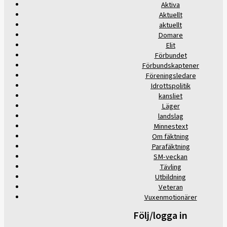
Aktiva
Aktuellt
aktuellt
Domare
Elit
Förbundet
Förbundskaptener
Föreningsledare
Idrottspolitik
kansliet
Läger
landslag
Minnestext
Om fäktning
Parafäktning
SM-veckan
Tävling
Utbildning
Veteran
Vuxenmotionärer
Följ/logga in