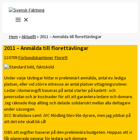
Hoppa
till
innehåll
Hem
»
Aktuellt
»
2011 – Anmälda till florettävlingar
2011 – Anmälda till florettävlingar
110709
Förbundskaptener
Florett
Under varje tävlingar hittar ni preliminärt anmälda, antal ev. lediga
platser, eller vid större intresse än antal platser uttagningsrutiner.
Ledar-/domaravgift baseras på antal starter på kadett- och
juniorsidan och är kostnader för att att garantera ledare och domare.
Jag räknade ihop allting och delade solidariskt mellan alla deltagare
under säsongen.
ECC Bratislava samt JVC Mödling blev lite dyrare, men jag jobbar på
att det inte skall bli så!
OBS att avgifter baserar på den preliminära budgeten. Hoppas att vi
får planerade pengar för ledare och domare.