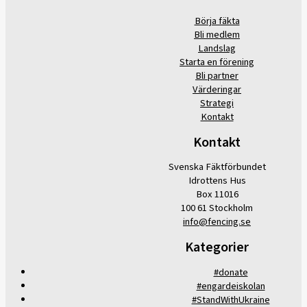
Börja fäkta
Bli medlem
Landslag
Starta en förening
Bli partner
Värderingar
Strategi
Kontakt
Kontakt
Svenska Fäktförbundet
Idrottens Hus
Box 11016
100 61 Stockholm
info@fencing.se
Kategorier
#donate
#engardeiskolan
#StandWithUkraine