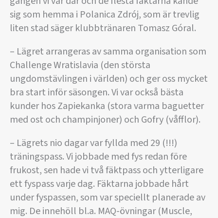
gången vi var där och de flesta fäktarna kände
sig som hemma i Polanica Zdrój, som är trevlig
liten stad säger klubbtränaren Tomasz Góral.
– Lägret arrangeras av samma organisation som
Challenge Wratislavia (den största
ungdomstävlingen i världen) och ger oss mycket
bra start inför säsongen. Vi var också bästa
kunder hos Zapiekanka (stora varma baguetter
med ost och champinjoner) och Gofry (våfflor).
– Lägrets nio dagar var fyllda med 29 (!!!)
träningspass. Vi jobbade med fys redan före
frukost, sen hade vi två fäktpass och ytterligare
ett fyspass varje dag. Fäktarna jobbade hårt
under fyspassen, som var speciellt planerade av
mig. De innehöll bl.a. MAQ-övningar (Muscle,