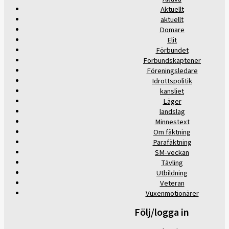
Aktuellt
aktuellt
Domare
Elit
Förbundet
Förbundskaptener
Föreningsledare
Idrottspolitik
kansliet
Läger
landslag
Minnestext
Om fäktning
Parafäktning
SM-veckan
Tävling
Utbildning
Veteran
Vuxenmotionärer
Följ/logga in