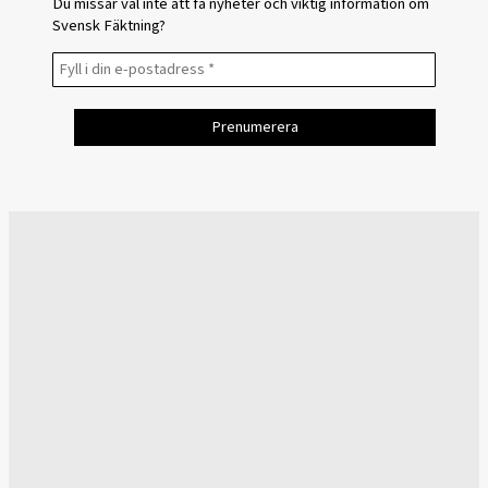
Du missar väl inte att få nyheter och viktig information om
Svensk Fäktning?