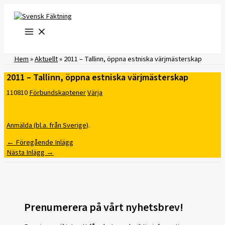
Hoppa
till
innehåll
Hem
»
Aktuellt
»
2011 – Tallinn, öppna estniska värjmästerskap
2011 – Tallinn, öppna estniska värjmästerskap
110810
Förbundskaptener
Värja
Anmälda (bl.a. från Sverige)
.
←
Föregående Inlägg
Nästa Inlägg
→
Prenumerera på vårt nyhetsbrev!