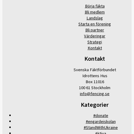
Börja fäkta
Bli medlem
Landslag
Starta en förening
Bli partner
Värderingar
Strategi
Kontakt
Kontakt
Svenska Fäktförbundet
Idrottens Hus
Box 11016
100 61 Stockholm
info@fencing.se
Kategorier
#donate
#engardeiskolan
#StandWithUkraine
Aktiva