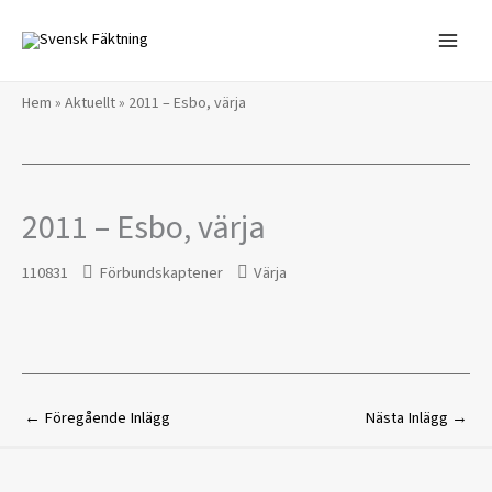
Hoppa
till
innehåll
Hem
»
Aktuellt
»
2011 – Esbo, värja
2011 – Esbo, värja
110831
Förbundskaptener
Värja
←
Föregående Inlägg
Nästa Inlägg
→