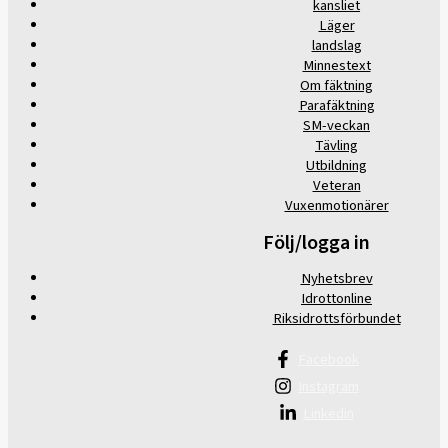
kansliet
Läger
landslag
Minnestext
Om fäktning
Parafäktning
SM-veckan
Tävling
Utbildning
Veteran
Vuxenmotionärer
Följ/logga in
Nyhetsbrev
Idrottonline
Riksidrottsförbundet
Facebook
Instagram
Linkedin