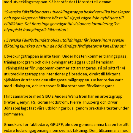
med utvecklingstrappan. Så här står det i förordet till denna:
”Svenska Fäktförbundets utvecklingstrappa beskriver vilka kunskaper
och egenskaper en fäktare bör ta till sig på vägen från nybörjare till
elitfäktare. Det finns inga genvägar till visionens formulering ”en
olympiskt framgångsrik fäktnation”.
I Svenska Fäktförbundets olika utbildningar får ledare inom svensk
fäktning kunskap om hur de nödvändiga färdigheterna kan läras ut.”
Utvecklingstrappan är inte teori. Under hösten kommer träningspass,
träningsprogram och olika övningar att läggas ut på hemsidan.
Träningsläger för ungdomar kommer att arrangeras. På så sätt får vi
ut utvecklingstrappans intentioner på bredden, direkt till fäktarna.
Självklart är tränarna den viktigaste målgruppen. De har redan varit
med i dialogen, och intresset är lika stort som förväntningarna.
I fint samarbete med SISU:s Anders Wahlström har en arbetsgrupp
(Peter Ejemyr, FS, Göran Flodström, Pierre Thullberg och Orvar
Jönsson) lagt fast våra utbildningar bl.a. genom praktiska tester under
sommaren.
Grundkurs för fäktledare, GRUFF, blir den gemensamma basen för allt
vidare ledarengagemang inom svensk fäktning. Den, tillsammans med