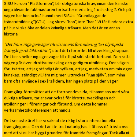
SISU-kursen ”Plattformen”, blir obligatoriska krav, innan den kanske
unga blivande fäktmästaren fortsätter med steg 1 och steg 2. Och på
vägen har hon också hunnit med SISU:s ”Grundläggande
tränarutbildning”(GTU). Jag skrev ”hon”, inte ”han”. Vi får fundera extra
på hur vi ska öka andelen kvinnliga tränare. Men det är en annan
historia.
”Det finns inga genvägar till visionens formulering ”en olympiskt
framgångsrik fäktnation”
, stod det i förordet till utvecklingstrappan.
Det finns heller inga genvägar till ett på sikt starkt förbund. Den rätta
vägen går över idrottsutveckling och gedigen utbildning. Den vägen
förutsätter, att jag ständigt är nyfiken, att jag, medveten om min egen
kunskap, ständigt vill lära mig mer. Uttrycket ”Kan själv”, som mina
barn ofta använde i sexårsåldern, har ingen plats på den vägen.
Framgång förutsätter att de förtroendevalda, tillsammans med våra
duktiga tränare, tar ansvar också för idrottsutvecklingen och
utbildningen i föreningar och förbund. Om detta kommer
verksamhetskonferensen att handla.
Det senaste året har vi saknat de riktigt stora internationella
framgångarna. Och det är lite trist naturligtvis. Låt oss då trösta oss
med att vi nu har byggt grunden för framtida framgångar. Tack alla ni