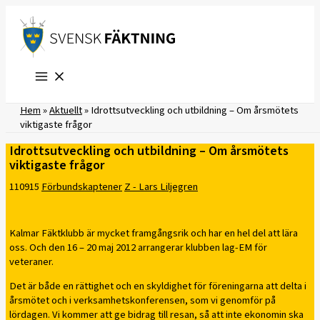
Hoppa
till
innehåll
Hem
»
Aktuellt
»
Idrottsutveckling och utbildning – Om årsmötets
viktigaste frågor
Idrottsutveckling och utbildning – Om årsmötets
viktigaste frågor
110915
Förbundskaptener
Z - Lars Liljegren
Kalmar Fäktklubb är mycket framgångsrik och har en hel del att lära
oss. Och den 16 – 20 maj 2012 arrangerar klubben lag-EM för
veteraner.
Det är både en rättighet och en skyldighet för föreningarna att delta i
årsmötet och i verksamhetskonferensen, som vi genomför på
lördagen. Vi kommer att ge bidrag till resan, så att inte ekonomin ska