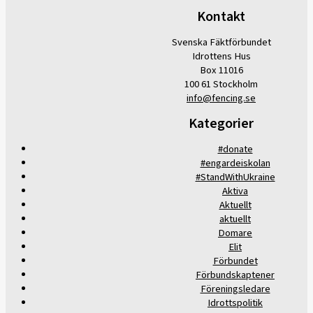
Kontakt
Svenska Fäktförbundet
Idrottens Hus
Box 11016
100 61 Stockholm
info@fencing.se
Kategorier
#donate
#engardeiskolan
#StandWithUkraine
Aktiva
Aktuellt
aktuellt
Domare
Elit
Förbundet
Förbundskaptener
Föreningsledare
Idrottspolitik