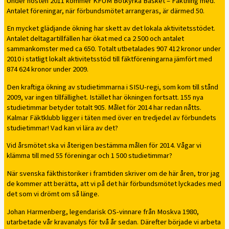
Under hösten 2011 kommer KFUM Botkyrka Basket – Fäktning med.
Antalet föreningar, när förbundsmötet arrangeras, är därmed 50.
En mycket glädjande ökning har skett av det lokala aktivitetsstödet.
Antalet deltagartillfällen har ökat med ca 2 500 och antalet
sammankomster med ca 650. Totalt utbetalades 907 412 kronor under
2010 i statligt lokalt aktivitetsstöd till fäktföreningarna jämfört med
874 624 kronor under 2009.
Den kraftiga ökning av studietimmarna i SISU-regi, som kom till stånd
2009, var ingen tillfällighet. Istället har ökningen fortsatt. 155 nya
studietimmar betyder totalt 905. Målet för 2014 har redan nåtts.
Kalmar Fäktklubb ligger i täten med över en tredjedel av förbundets
studietimmar! Vad kan vi lära av det?
Vid årsmötet ska vi återigen bestämma målen för 2014. Vågar vi
klämma till med 55 föreningar och 1 500 studietimmar?
När svenska fäkthistoriker i framtiden skriver om de här åren, tror jag
de kommer att berätta, att vi på det här förbundsmötet lyckades med
det som vi drömt om så länge.
Johan Harmenberg, legendarisk OS-vinnare från Moskva 1980,
utarbetade vår kravanalys för två år sedan. Därefter började vi arbeta