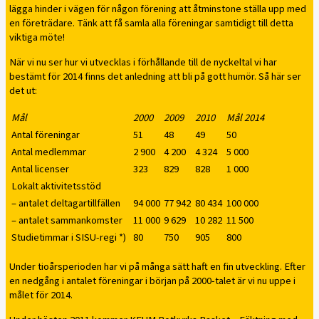
lägga hinder i vägen för någon förening att åtminstone ställa upp med
en företrädare. Tänk att få samla alla föreningar samtidigt till detta
viktiga möte!
När vi nu ser hur vi utvecklas i förhållande till de nyckeltal vi har
bestämt för 2014 finns det anledning att bli på gott humör. Så här ser
det ut:
Mål
2000
2009
2010
Mål 2014
Antal föreningar
51
48
49
50
Antal medlemmar
2 900
4 200
4 324
5 000
Antal licenser
323
829
828
1 000
Lokalt aktivitetsstöd
– antalet deltagartillfällen
94 000
77 942
80 434
100 000
– antalet sammankomster
11 000
9 629
10 282
11 500
Studietimmar i SISU-regi *)
80
750
905
800
Under tioårsperioden har vi på många sätt haft en fin utveckling. Efter
en nedgång i antalet föreningar i början på 2000-talet är vi nu uppe i
målet för 2014.