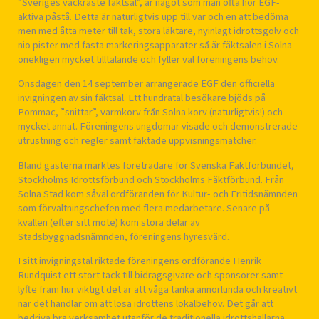
”Sveriges vackraste fäktsal”, är något som man ofta hör EGF-
aktiva påstå. Detta är naturligtvis upp till var och en att bedöma
men med åtta meter till tak, stora läktare, nyinlagt idrottsgolv och
nio pister med fasta markeringsapparater så är fäktsalen i Solna
onekligen mycket tilltalande och fyller väl föreningens behov.
Onsdagen den 14 september arrangerade EGF den officiella
invigningen av sin fäktsal. Ett hundratal besökare bjöds på
Pommac, ”snittar”, varmkorv från Solna korv (naturligtvis!) och
mycket annat. Föreningens ungdomar visade och demonstrerade
utrustning och regler samt fäktade uppvisningsmatcher.
Bland gästerna märktes företrädare för Svenska Fäktförbundet,
Stockholms Idrottsförbund och Stockholms Fäktförbund. Från
Solna Stad kom såväl ordföranden för Kultur- och Fritidsnämnden
som förvaltningschefen med flera medarbetare. Senare på
kvällen (efter sitt möte) kom stora delar av
Stadsbyggnadsnämnden, föreningens hyresvärd.
I sitt invigningstal riktade föreningens ordförande Henrik
Rundquist ett stort tack till bidragsgivare och sponsorer samt
lyfte fram hur viktigt det är att våga tänka annorlunda och kreativt
när det handlar om att lösa idrottens lokalbehov. Det går att
bedriva bra verksamhet utanför de traditionella idrottshallarna…