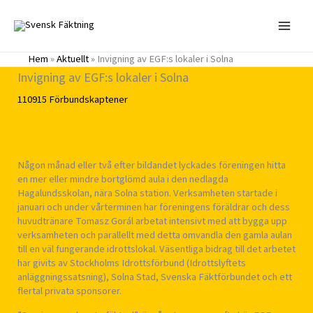
Hoppa
till
innehåll
Hem
»
Aktuellt
»
Invigning av EGF:s lokaler i Solna
Invigning av EGF:s lokaler i Solna
110915
Förbundskaptener
Någon månad eller två efter bildandet lyckades föreningen hitta
en mer eller mindre bortglömd aula i den nedlagda
Hagalundsskolan, nära Solna station. Verksamheten startade i
januari och under vårterminen har föreningens föräldrar och dess
huvudtränare Tomasz Gorál arbetat intensivt med att bygga upp
verksamheten och parallellt med detta omvandla den gamla aulan
till en väl fungerande idrottslokal. Väsentliga bidrag till det arbetet
har givits av Stockholms Idrottsförbund (Idrottslyftets
anläggningssatsning), Solna Stad, Svenska Fäktförbundet och ett
flertal privata sponsorer.