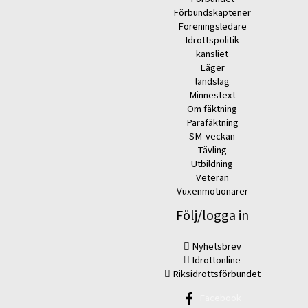
Förbundskaptener
Föreningsledare
Idrottspolitik
kansliet
Läger
landslag
Minnestext
Om fäktning
Parafäktning
SM-veckan
Tävling
Utbildning
Veteran
Vuxenmotionärer
Följ/logga in
Nyhetsbrev
Idrottonline
Riksidrottsförbundet
Facebook