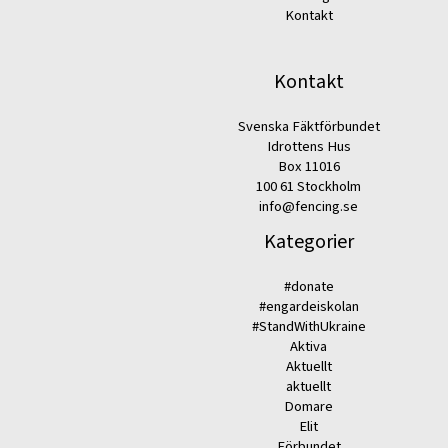
Kontakt
Kontakt
Svenska Fäktförbundet
Idrottens Hus
Box 11016
100 61 Stockholm
info@fencing.se
Kategorier
#donate
#engardeiskolan
#StandWithUkraine
Aktiva
Aktuellt
aktuellt
Domare
Elit
Förbundet