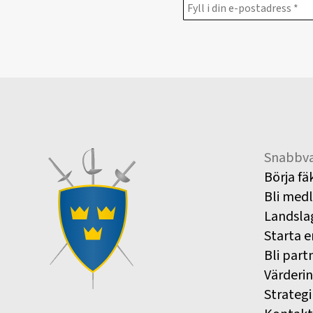
Snabbva
Börja fä
Bli med
Landsla
Starta e
Bli part
Värderi
Strategi