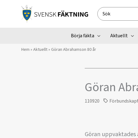
Hoppa
till
Search
innehåll
for:
Börja fäkta
Aktuellt
Hem
»
Aktuellt
»
Göran Abrahamson 80 år
Göran Abr
110920
Förbundskap
Göran uppvaktades av