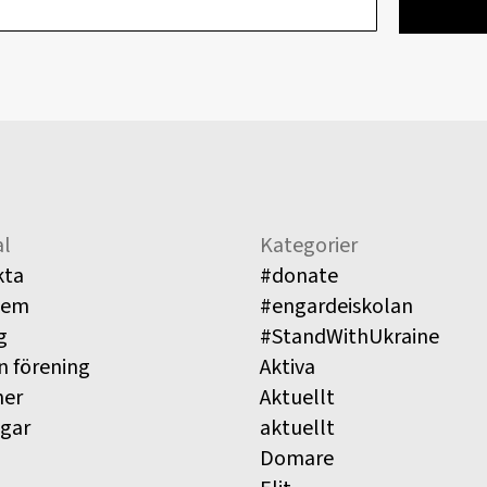
l
Kategorier
kta
#donate
lem
#engardeiskolan
g
#StandWithUkraine
n förening
Aktiva
ner
Aktuellt
ngar
aktuellt
Domare