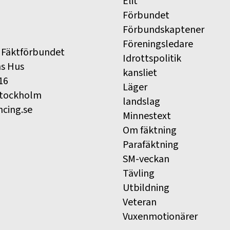
Elit
Förbundet
Förbundskaptener
Föreningsledare
 Fäktförbundet
Idrottspolitik
ns Hus
kansliet
16
Läger
Stockholm
landslag
ncing.se
Minnestext
Om fäktning
Parafäktning
SM-veckan
Tävling
Utbildning
Veteran
Vuxenmotionärer