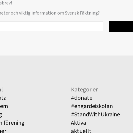
sbrev!
yheter och viktig information om Svensk Fäktning?
l
Kategorier
kta
#donate
lem
#engardeiskolan
g
#StandWithUkraine
n förening
Aktiva
ner
aktuellt