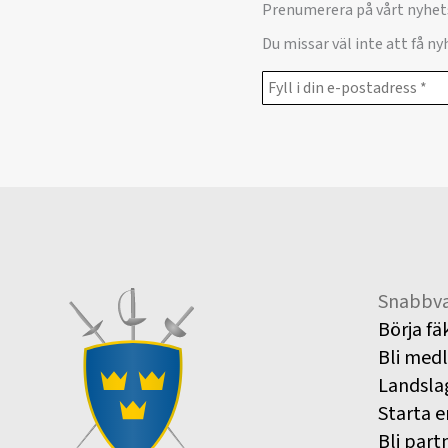
Prenumerera på vårt nyhet
Du missar väl inte att få n
Snabbva
Börja fä
Bli med
Landsla
Starta e
Bli part