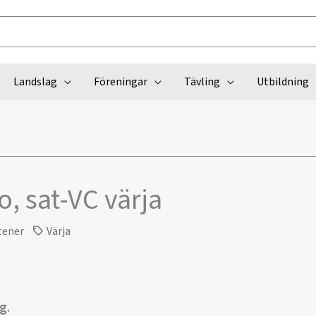
Landslag
Föreningar
Tävling
Utbildning
o, sat-VC värja
tener
Värja
ng
.