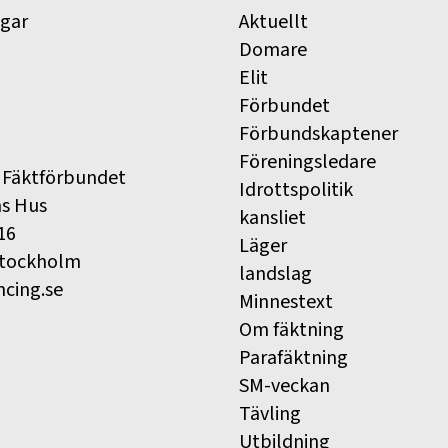
ngar
Aktuellt
Domare
Elit
Förbundet
Förbundskaptener
Föreningsledare
 Fäktförbundet
Idrottspolitik
ns Hus
kansliet
16
Läger
Stockholm
landslag
ncing.se
Minnestext
Om fäktning
Parafäktning
SM-veckan
Tävling
Utbildning