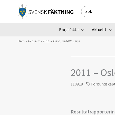
Hoppa
till
Search
innehåll
for:
Börja fäkta
Aktuellt
Hem
»
Aktuellt
»
2011 – Oslo, sat-VC värja
2011 – Osl
110919
Förbundskap
Resultatrapporteri