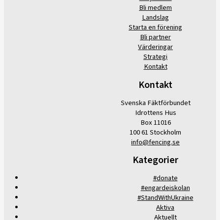
Bli medlem
Landslag
Starta en förening
Bli partner
Värderingar
Strategi
Kontakt
Kontakt
Svenska Fäktförbundet
Idrottens Hus
Box 11016
100 61 Stockholm
info@fencing.se
Kategorier
#donate
#engardeiskolan
#StandWithUkraine
Aktiva
Aktuellt