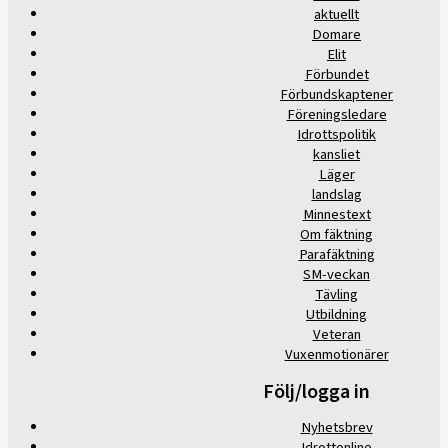
aktuellt
Domare
Elit
Förbundet
Förbundskaptener
Föreningsledare
Idrottspolitik
kansliet
Läger
landslag
Minnestext
Om fäktning
Parafäktning
SM-veckan
Tävling
Utbildning
Veteran
Vuxenmotionärer
Följ/logga in
Nyhetsbrev
Idrottonline