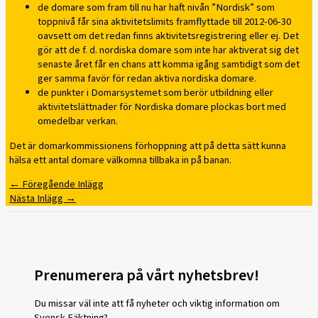
de domare som fram till nu har haft nivån ”Nordisk” som
toppnivå får sina aktivitetslimits framflyttade till 2012-06-30
oavsett om det redan finns aktivitetsregistrering eller ej. Det
gör att de f. d. nordiska domare som inte har aktiverat sig det
senaste året får en chans att komma igång samtidigt som det
ger samma favör för redan aktiva nordiska domare.
de punkter i Domarsystemet som berör utbildning eller
aktivitetslättnader för Nordiska domare plockas bort med
omedelbar verkan.
Det är domarkommissionens förhoppning att på detta sätt kunna
hälsa ett antal domare välkomna tillbaka in på banan.
←
Föregående Inlägg
Nästa Inlägg
→
Prenumerera på vårt nyhetsbrev!
Du missar väl inte att få nyheter och viktig information om
Svensk Fäktning?