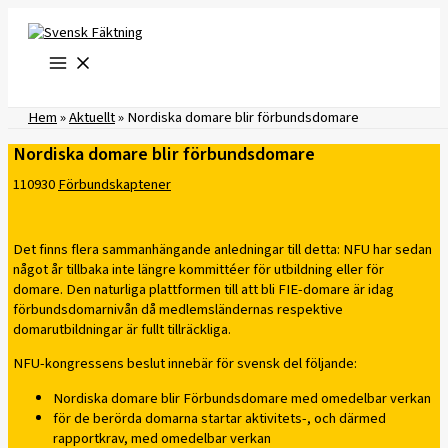
Hoppa
till
innehåll
Hem
»
Aktuellt
»
Nordiska domare blir förbundsdomare
Nordiska domare blir förbundsdomare
110930
Förbundskaptener
Det finns flera sammanhängande anledningar till detta: NFU har sedan
något år tillbaka inte längre kommittéer för utbildning eller för
domare. Den naturliga plattformen till att bli FIE-domare är idag
förbundsdomarnivån då medlemsländernas respektive
domarutbildningar är fullt tillräckliga.
NFU-kongressens beslut innebär för svensk del följande:
Nordiska domare blir Förbundsdomare med omedelbar verkan
för de berörda domarna startar aktivitets-, och därmed
rapportkrav, med omedelbar verkan