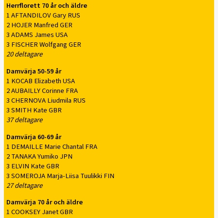
Herrflorett 70 år och äldre
1 AFTANDILOV Gary RUS
2 HOJER Manfred GER
3 ADAMS James USA
3 FISCHER Wolfgang GER
20 deltagare
Damvärja 50-59 år
1 KOCAB Elizabeth USA
2 AUBAILLY Corinne FRA
3 CHERNOVA Liudmila RUS
3 SMITH Kate GBR
37 deltagare
Damvärja 60-69 år
1 DEMAILLE Marie Chantal FRA
2 TANAKA Yumiko JPN
3 ELVIN Kate GBR
3 SOMEROJA Marja-Liisa Tuulikki FIN
27 deltagare
Damvärja 70 år och äldre
1 COOKSEY Janet GBR