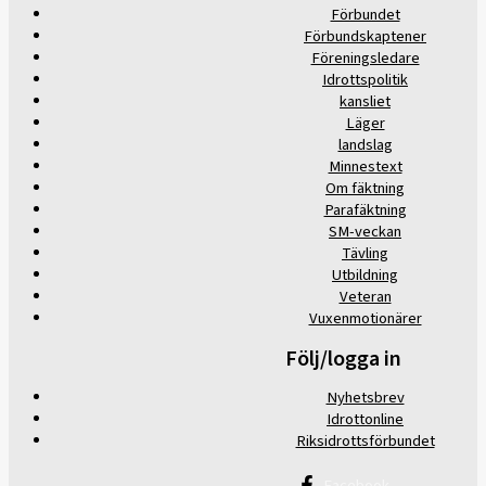
Förbundet
Förbundskaptener
Föreningsledare
Idrottspolitik
kansliet
Läger
landslag
Minnestext
Om fäktning
Parafäktning
SM-veckan
Tävling
Utbildning
Veteran
Vuxenmotionärer
Följ/logga in
Nyhetsbrev
Idrottonline
Riksidrottsförbundet
Facebook