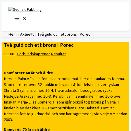
Hoppa
till
innehåll
Hem
»
Aktuellt
»
Två guld och ett brons i Porec
Två guld och ett brons i Porec
111001
Förbundskaptener
Resultat
Damflorett 60 år och äldre
Kerstin Palm VF vann fem av sex poulematcher och rankades femma.
Stod därefter över 32-tablån och vann i åttondelsfinal över tyskan
Christa Szymanski med 10-4. I kvartsfinalen besegrades ryskan
Nadejda Arskaya med 10-3. Kerstin vann semifinalen med 10-5 över
finskan Marja-Liisa Someroja, som igår också tog brons på värja. I
finalen blev det klara 10-3 mot brittiskan Clare Halsted. Det var
Kerstins femte guldmedalj och hon har tagit medalj vid varje VM sedan
2003.
Damvärja 70 år och äldre