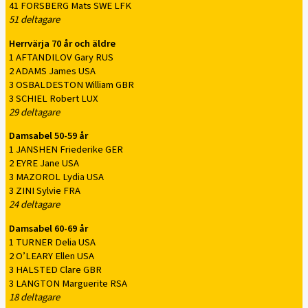
41 FORSBERG Mats SWE LFK
51 deltagare
Herrvärja 70 år och äldre
1 AFTANDILOV Gary RUS
2 ADAMS James USA
3 OSBALDESTON William GBR
3 SCHIEL Robert LUX
29 deltagare
Damsabel 50-59 år
1 JANSHEN Friederike GER
2 EYRE Jane USA
3 MAZOROL Lydia USA
3 ZINI Sylvie FRA
24 deltagare
Damsabel 60-69 år
1 TURNER Delia USA
2 O’LEARY Ellen USA
3 HALSTED Clare GBR
3 LANGTON Marguerite RSA
18 deltagare