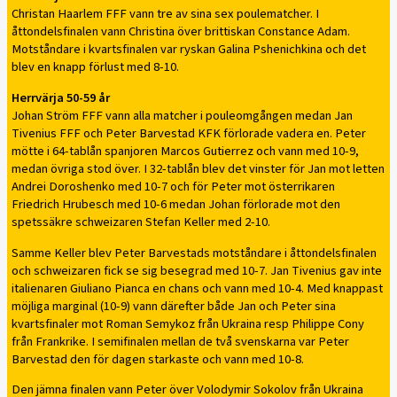
Christan Haarlem FFF vann tre av sina sex poulematcher. I
åttondelsfinalen vann Christina över brittiskan Constance Adam.
Motståndare i kvartsfinalen var ryskan Galina Pshenichkina och det
blev en knapp förlust med 8-10.
Herrvärja 50-59 år
Johan Ström FFF vann alla matcher i pouleomgången medan Jan
Tivenius FFF och Peter Barvestad KFK förlorade vadera en. Peter
mötte i 64-tablån spanjoren Marcos Gutierrez och vann med 10-9,
medan övriga stod över. I 32-tablån blev det vinster för Jan mot letten
Andrei Doroshenko med 10-7 och för Peter mot österrikaren
Friedrich Hrubesch med 10-6 medan Johan förlorade mot den
spetssäkre schweizaren Stefan Keller med 2-10.
Samme Keller blev Peter Barvestads motståndare i åttondelsfinalen
och schweizaren fick se sig besegrad med 10-7. Jan Tivenius gav inte
italienaren Giuliano Pianca en chans och vann med 10-4. Med knappast
möjliga marginal (10-9) vann därefter både Jan och Peter sina
kvartsfinaler mot Roman Semykoz från Ukraina resp Philippe Cony
från Frankrike. I semifinalen mellan de två svenskarna var Peter
Barvestad den för dagen starkaste och vann med 10-8.
Den jämna finalen vann Peter över Volodymir Sokolov från Ukraina