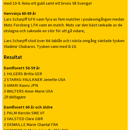
med 10-9. Ännu ett guld samt ett brons till Sverige!
Herrvärja 60-69 år
Lars Scharpff GFK vann fyra av fem matcher i pouleomgången medan
Mats Forsberg LFK vann en match. Mats var den bäst rankade av de
utslagna och saknade en stör för att gå vidare,
Lars Scharpff stod över 64-tablån och i nästa omgång väntade tysken
Vladimir Chubarov. Tysken vann med 8-10.
Resultat
Damflorett 50-59 år
1 HILGERS Britta GER
2 STARKS-FAULKNER Jenette USA
3 AMARI Kaoru JPN
3 WALTERS Anne-Marie USA
29 deltagare
Damflorett 60 år och äldre
1 PALM Kerstin SWE VF
2 HALSTED Clare GBR
3 DEMAILLE Marie Chantal FRA