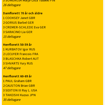
3 SOMEROJA Marja-Liisa Tuulikki FIN
26 deltagare
Damflorett 70 år och äldre
1 COOKSEY Janet GBR
2 GORIUS Barbel GER
3 CREMER-SCHLEDE Eva GER
3 SARACINO Lia GER
15 deltagare
Herrflorett 50-59 år
1 KURBATOV Igor RUS
2 LECUYER Francois FRA
3 BLASCHKA Robert AUT
3 SHVARTS Yury RUS
47 deltagare
Herrflorett 60-69 år
1 PAUL Graham GBR
2 CAUSTON Brian GBR
3 SEXTON III Ray L. USA
3 TAKEISHI Kazuo JPN
35 deltagare