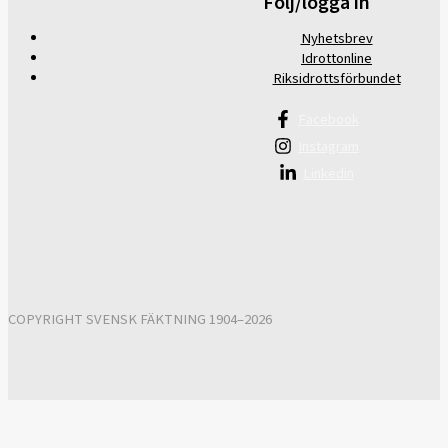
Följ/logga in
Nyhetsbrev
Idrottonline
Riksidrottsförbundet
Facebook
Instagram
Linkedin
COPYRIGHT SVENSK FÄKTNING 1904–2026