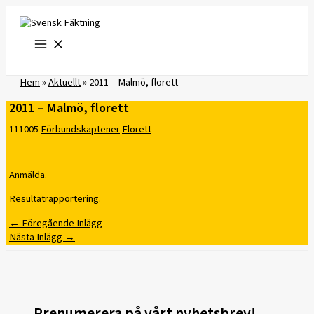
Hoppa
till
innehåll
Hem
»
Aktuellt
»
2011 – Malmö, florett
2011 – Malmö, florett
111005
Förbundskaptener
Florett
Anmälda.
Resultatrapportering.
←
Föregående Inlägg
Nästa Inlägg
→
Prenumerera på vårt nyhetsbrev!