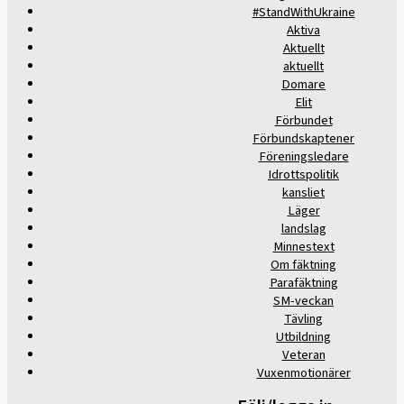
#StandWithUkraine
Aktiva
Aktuellt
aktuellt
Domare
Elit
Förbundet
Förbundskaptener
Föreningsledare
Idrottspolitik
kansliet
Läger
landslag
Minnestext
Om fäktning
Parafäktning
SM-veckan
Tävling
Utbildning
Veteran
Vuxenmotionärer