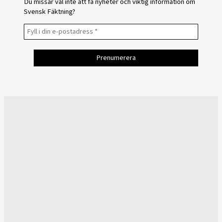
Du missar väl inte att få nyheter och viktig information om
Svensk Fäktning?