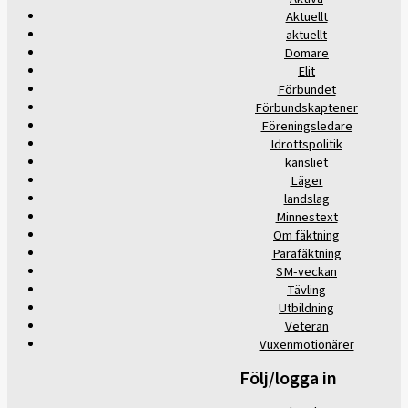
Aktuellt
aktuellt
Domare
Elit
Förbundet
Förbundskaptener
Föreningsledare
Idrottspolitik
kansliet
Läger
landslag
Minnestext
Om fäktning
Parafäktning
SM-veckan
Tävling
Utbildning
Veteran
Vuxenmotionärer
Följ/logga in