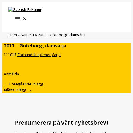
Hoppa
till
innehåll
Hem
»
Aktuellt
»
2011 – Göteborg, damvärja
2011 – Göteborg, damvärja
111015
Förbundskaptener
Värja
Anmälda.
←
Föregående Inlägg
Nästa Inlägg
→
Prenumerera på vårt nyhetsbrev!