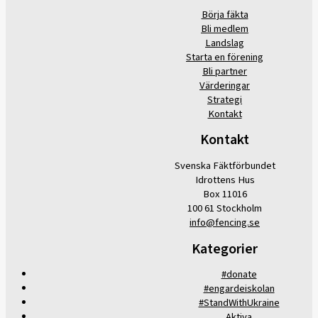
Börja fäkta
Bli medlem
Landslag
Starta en förening
Bli partner
Värderingar
Strategi
Kontakt
Kontakt
Svenska Fäktförbundet
Idrottens Hus
Box 11016
100 61 Stockholm
info@fencing.se
Kategorier
#donate
#engardeiskolan
#StandWithUkraine
Aktiva