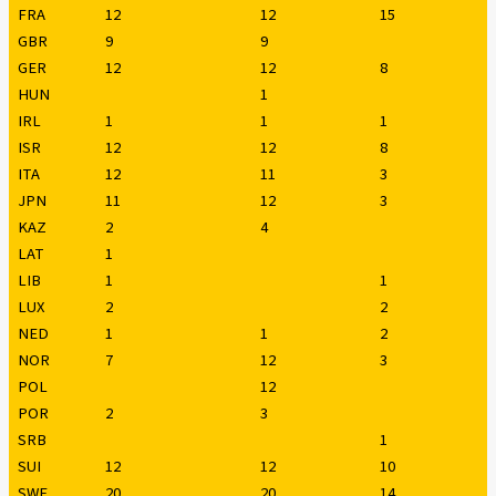
FRA
12
12
15
GBR
9
9
GER
12
12
8
HUN
1
IRL
1
1
1
ISR
12
12
8
ITA
12
11
3
JPN
11
12
3
KAZ
2
4
LAT
1
LIB
1
1
LUX
2
2
NED
1
1
2
NOR
7
12
3
POL
12
POR
2
3
SRB
1
SUI
12
12
10
SWE
20
20
14