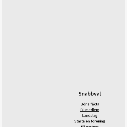
Snabbval
Börja fäkta
Bli medlem
Landslag
Starta en förening
Bli partner