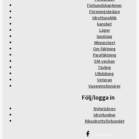
Förbundskaptener
Föreningsledare
Idrottspolitik
kansliet
Läger
landslag
Minnestext
Om fäktning
Parafäktning
SM-veckan
Tävling
Utbildning
Veteran
Vuxenmotionärer
Följ/logga in
Nyhetsbrev
Idrottonline
Riksidrottsförbundet
Facebook