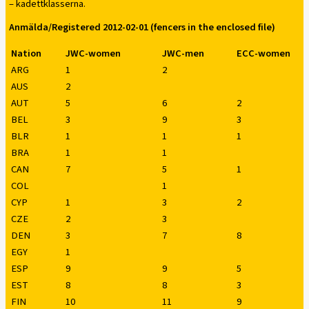
– kadettklasserna.
Anmälda/Registered 2012-02-01 (fencers in the enclosed file)
Nation
JWC-women
JWC-men
ECC-women
ARG
1
2
AUS
2
AUT
5
6
2
BEL
3
9
3
BLR
1
1
1
BRA
1
1
CAN
7
5
1
COL
1
CYP
1
3
2
CZE
2
3
DEN
3
7
8
EGY
1
ESP
9
9
5
EST
8
8
3
FIN
10
11
9