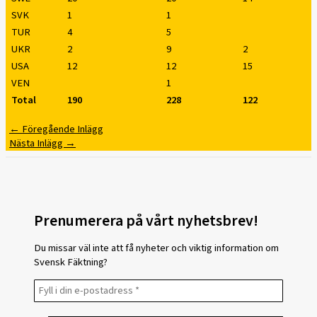
SVK
1
1
TUR
4
5
UKR
2
9
2
USA
12
12
15
VEN
1
Total
190
228
122
←
Föregående Inlägg
Nästa Inlägg
→
Prenumerera på vårt nyhetsbrev!
Du missar väl inte att få nyheter och viktig information om
Svensk Fäktning?