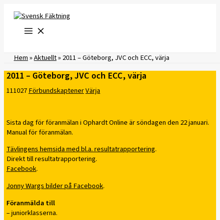
Hoppa
till
innehåll
Hem
»
Aktuellt
»
2011 – Göteborg, JVC och ECC, värja
2011 – Göteborg, JVC och ECC, värja
111027
Förbundskaptener
Värja
Sista dag för föranmälan i Ophardt Online är söndagen den 22 januari.
Manual för föranmälan.
Tävlingens hemsida med bl.a. resultatrapportering
.
Direkt till resultatrapportering.
Facebook
.
Jonny Wargs bilder på Facebook
.
Föranmälda till
– juniorklasserna.