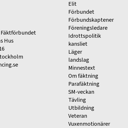
Elit
Förbundet
Förbundskaptener
Föreningsledare
 Fäktförbundet
Idrottspolitik
ns Hus
kansliet
16
Läger
Stockholm
landslag
ncing.se
Minnestext
Om fäktning
Parafäktning
SM-veckan
Tävling
Utbildning
Veteran
Vuxenmotionärer