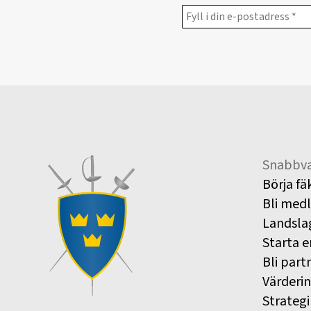
Snabbva
Börja fä
Bli med
Landsla
Starta e
Bli part
Värderi
Strategi