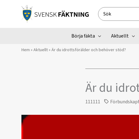
Hoppa
till
Search
innehåll
for:
Börja fäkta
Aktuellt
Hem
»
Aktuellt
»
Är du idrottsförälder och behöver stöd?
Är du idro
111111
Förbundskap