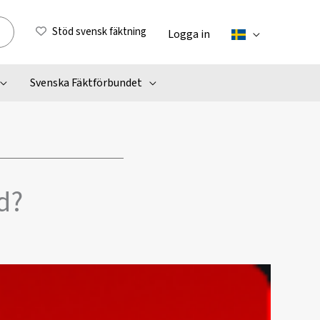
Stöd svensk fäktning
Logga in
Svenska Fäktförbundet
d?