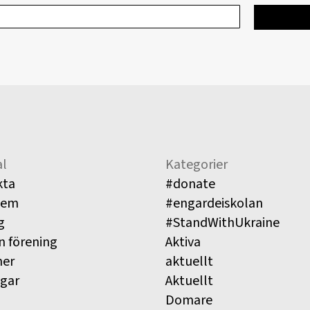
l
Kategorier
kta
#donate
lem
#engardeiskolan
g
#StandWithUkraine
n förening
Aktiva
ner
aktuellt
ngar
Aktuellt
Domare