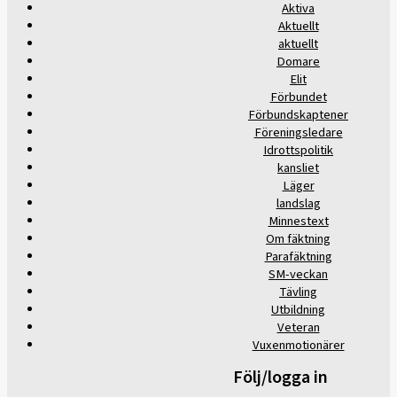
Aktiva
Aktuellt
aktuellt
Domare
Elit
Förbundet
Förbundskaptener
Föreningsledare
Idrottspolitik
kansliet
Läger
landslag
Minnestext
Om fäktning
Parafäktning
SM-veckan
Tävling
Utbildning
Veteran
Vuxenmotionärer
Följ/logga in