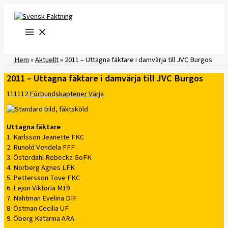
Hoppa
till
innehåll
Hem
»
Aktuellt
»
2011 – Uttagna fäktare i damvärja till JVC Burgos
2011 – Uttagna fäktare i damvärja till JVC Burgos
111112
Förbundskaptener
Värja
Uttagna fäktare
1. Karlsson Jeanette FKC
2. Runold Vendela FFF
3. Österdahl Rebecka GoFK
4. Norberg Agnes LFK
5. Pettersson Tove FKC
6. Lejon Viktoria M19
7. Nahtman Evelina DIF
8. Östman Cecilia UF
9. Öberg Katarina ARA