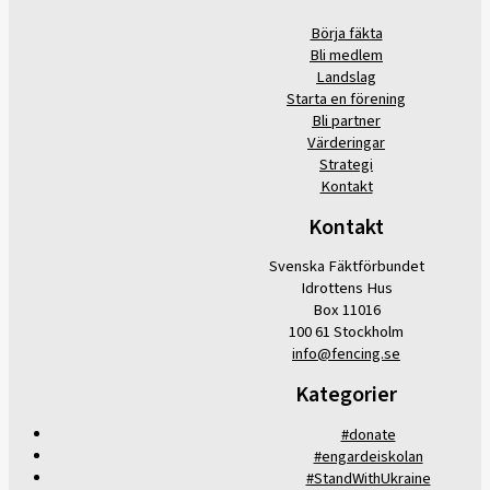
Börja fäkta
Bli medlem
Landslag
Starta en förening
Bli partner
Värderingar
Strategi
Kontakt
Kontakt
Svenska Fäktförbundet
Idrottens Hus
Box 11016
100 61 Stockholm
info@fencing.se
Kategorier
#donate
#engardeiskolan
#StandWithUkraine