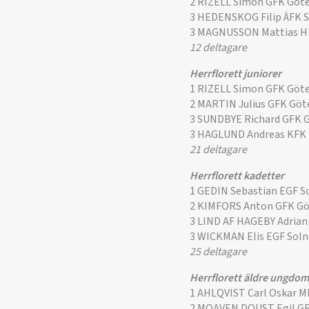
2 RIZELL Simon GFK Göt
3 HEDENSKOG Filip ÄFK 
3 MAGNUSSON Mattias H
12 deltagare
Herrflorett juniorer
1 RIZELL Simon GFK Göt
2 MARTIN Julius GFK Gö
3 SUNDBYE Richard GFK 
3 HAGLUND Andreas KFK
21 deltagare
Herrflorett kadetter
1 GEDIN Sebastian EGF S
2 KIMFORS Anton GFK G
3 LIND AF HAGEBY Adrian
3 WICKMAN Elis EGF Sol
25 deltagare
Herrflorett äldre ungdom
1 AHLQVIST Carl Oskar 
2 MOAVEN DOUST Egil G