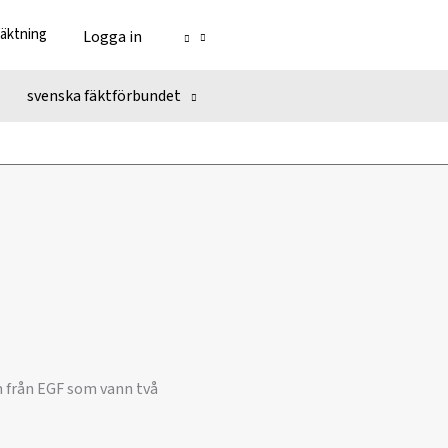
fäktning
Logga in
svenska fäktförbundet
m från EGF som vann två