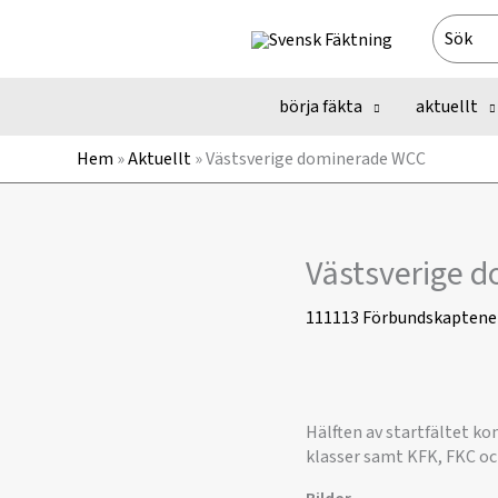
Hoppa
Search
till
for:
innehåll
börja fäkta
aktuellt
Hem
»
Aktuellt
»
Västsverige dominerade WCC
Västsverige 
111113
Förbundskaptene
Hälften av startfältet k
klasser samt KFK, FKC oc