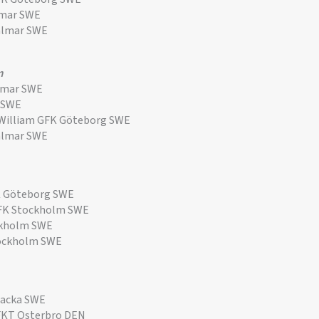
lmar SWE
almar SWE
m
lmar SWE
 SWE
illiam GFK Göteborg SWE
almar SWE
K Göteborg SWE
FK Stockholm SWE
ckholm SWE
tockholm SWE
backa SWE
 FKT Osterbro DEN