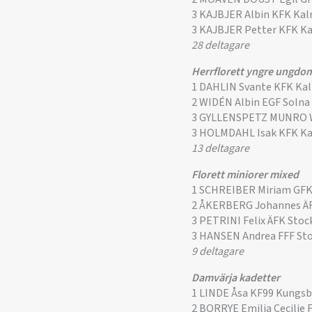
3 KAJBJER Albin KFK Ka
3 KAJBJER Petter KFK K
28 deltagare
Herrflorett yngre ungdo
1 DAHLIN Svante KFK Ka
2 WIDÉN Albin EGF Solna
3 GYLLENSPETZ MUNRO W
3 HOLMDAHL Isak KFK K
13 deltagare
Florett miniorer mixed
1 SCHREIBER Miriam GF
2 ÅKERBERG Johannes Ä
3 PETRINI Felix ÄFK Sto
3 HANSEN Andrea FFF S
9 deltagare
Damvärja kadetter
1 LINDE Åsa KF99 Kungs
2 BORRYE Emilia Cecilie