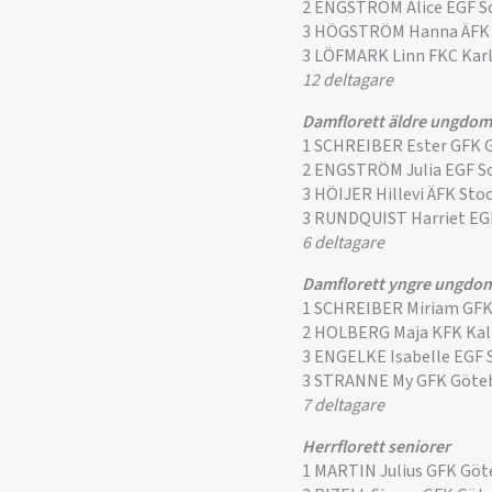
2 ENGSTRÖM Alice EGF S
3 HÖGSTRÖM Hanna ÄFK
3 LÖFMARK Linn FKC Kar
12 deltagare
Damflorett äldre ungdom
1 SCHREIBER Ester GFK 
2 ENGSTRÖM Julia EGF S
3 HÖIJER Hillevi ÄFK St
3 RUNDQUIST Harriet EG
6 deltagare
Damflorett yngre ungdo
1 SCHREIBER Miriam GF
2 HOLBERG Maja KFK Ka
3 ENGELKE Isabelle EGF 
3 STRANNE My GFK Göte
7 deltagare
Herrflorett seniorer
1 MARTIN Julius GFK Gö