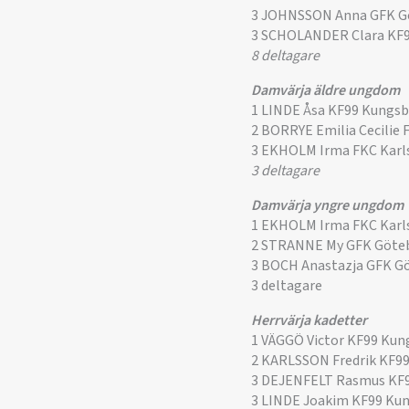
3 JOHNSSON Anna GFK G
3 SCHOLANDER Clara KF
8 deltagare
Damvärja äldre ungdom
1 LINDE Åsa KF99 Kungs
2 BORRYE Emilia Cecilie
3 EKHOLM Irma FKC Karl
3 deltagare
Damvärja yngre ungdom
1 EKHOLM Irma FKC Karl
2 STRANNE My GFK Göte
3 BOCH Anastazja GFK G
3 deltagare
Herrvärja kadetter
1 VÄGGÖ Victor KF99 Ku
2 KARLSSON Fredrik KF9
3 DEJENFELT Rasmus KF
3 LINDE Joakim KF99 Ku