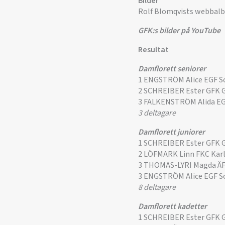
Bilder
Rolf Blomqvists webbal
GFK:s bilder på YouTube
Resultat
Damflorett seniorer
1 ENGSTRÖM Alice EGF S
2 SCHREIBER Ester GFK 
3 FALKENSTRÖM Alida EG
3 deltagare
Damflorett juniorer
1 SCHREIBER Ester GFK 
2 LÖFMARK Linn FKC Kar
3 THOMAS-LYRI Magda Ä
3 ENGSTRÖM Alice EGF S
8 deltagare
Damflorett kadetter
1 SCHREIBER Ester GFK 