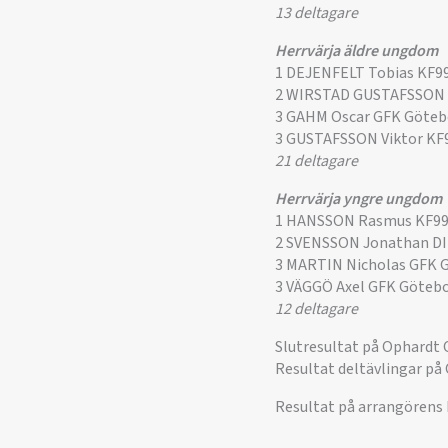
13 deltagare
Herrvärja äldre ungdom
1 DEJENFELT Tobias KF9
2 WIRSTAD GUSTAFSSON 
3 GAHM Oscar GFK Göte
3 GUSTAFSSON Viktor KF
21 deltagare
Herrvärja yngre ungdom
1 HANSSON Rasmus KF99
2 SVENSSON Jonathan D
3 MARTIN Nicholas GFK 
3 VÄGGÖ Axel GFK Göteb
12 deltagare
Slutresultat på Ophardt 
Resultat deltävlingar på
Resultat på arrangörens