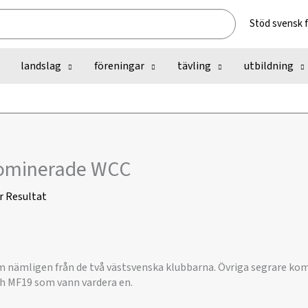
Stöd svensk 
landslag
föreningar
tävling
utbildning
dominerade WCC
r
Resultat
om nämligen från de två västsvenska klubbarna. Övriga segrare ko
h MF19 som vann vardera en.