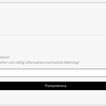
sbrev!
yheter och viktig information om Svensk Fäktning?