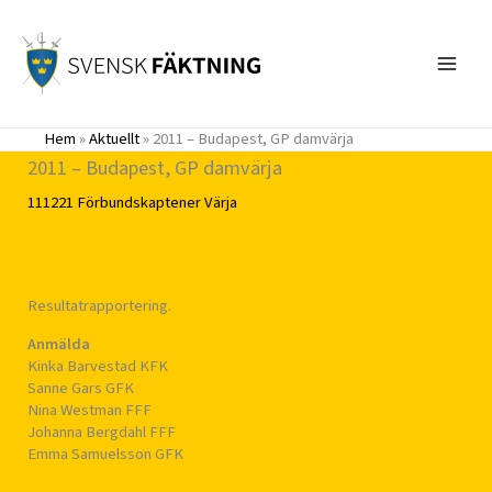
Hoppa
till
innehåll
Hem
»
Aktuellt
»
2011 – Budapest, GP damvärja
2011 – Budapest, GP damvärja
111221
Förbundskaptener
Värja
Resultatrapportering.
Anmälda
Kinka Barvestad KFK
Sanne Gars GFK
Nina Westman FFF
Johanna Bergdahl FFF
Emma Samuelsson GFK