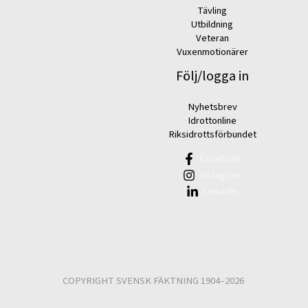
Tävling
Utbildning
Veteran
Vuxenmotionärer
Följ/logga in
Nyhetsbrev
Idrottonline
Riksidrottsförbundet
Facebook
Instagram
Linkedin
COPYRIGHT SVENSK FÄKTNING 1904–2026