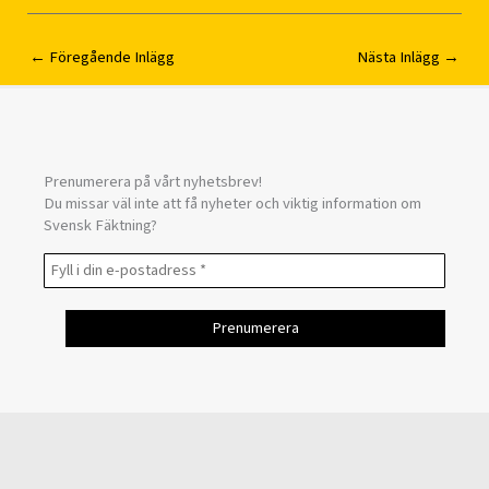
←
Föregående Inlägg
Nästa Inlägg
→
Prenumerera på vårt nyhetsbrev!
Du missar väl inte att få nyheter och viktig information om
Svensk Fäktning?