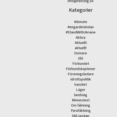
info@fencing.se
Kategorier
#donate
#engardeiskolan
#StandWithUkraine
Aktiva
Aktuellt
aktuellt
Domare
Elit
Förbundet
Förbundskaptener
Föreningsledare
Idrottspolitik
kansliet
Läger
landslag
Minnestext
Om fäktning
Parafäktning
SM-veckan