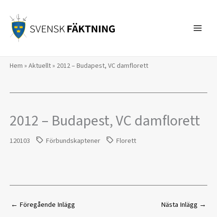
Hoppa
till
innehåll
Hem
»
Aktuellt
»
2012 – Budapest, VC damflorett
2012 – Budapest, VC damflorett
120103
Förbundskaptener
Florett
←
Föregående Inlägg
Nästa Inlägg
→