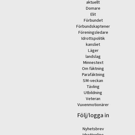
aktuellt
Domare
Elit
Förbundet
Förbundskaptener
Föreningsledare
Idrottspolitik
kansliet
Läger
landslag
Minnestext
Om fäktning
Parafäktning
SM-veckan
Tävling
Utbildning
Veteran
Vuxenmotionärer
Följ/logga in
Nyhetsbrev
Idrottonline