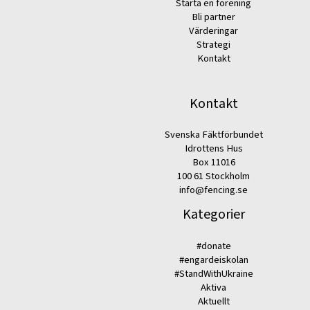
Starta en förening
Bli partner
Värderingar
Strategi
Kontakt
Kontakt
Svenska Fäktförbundet
Idrottens Hus
Box 11016
100 61 Stockholm
info@fencing.se
Kategorier
#donate
#engardeiskolan
#StandWithUkraine
Aktiva
Aktuellt