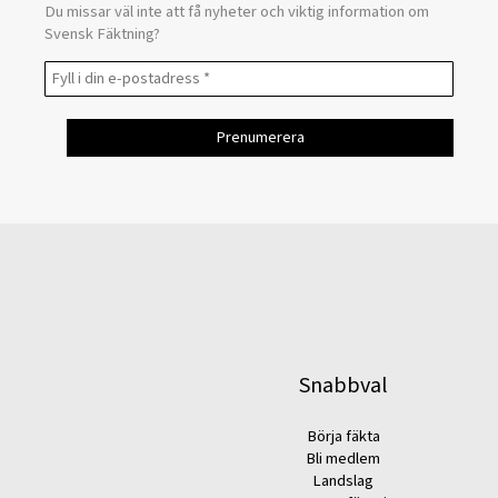
Du missar väl inte att få nyheter och viktig information om
Svensk Fäktning?
Snabbval
Börja fäkta
Bli medlem
Landslag