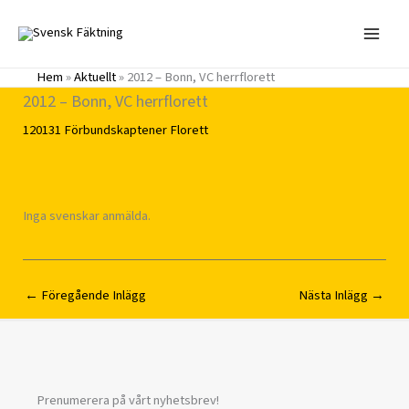
Hoppa
till
innehåll
Hem
»
Aktuellt
»
2012 – Bonn, VC herrflorett
2012 – Bonn, VC herrflorett
120131
Förbundskaptener
Florett
Inga svenskar anmälda.
←
Föregående Inlägg
Nästa Inlägg
→
Prenumerera på vårt nyhetsbrev!