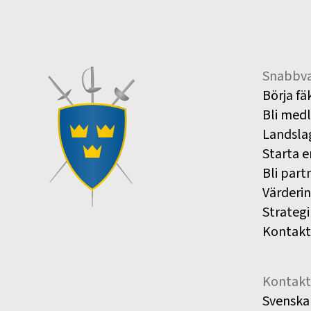
Snabbva
Börja fä
Bli med
Landsla
Starta e
Bli part
Värderi
Strategi
Kontakt
Kontakt
Svenska