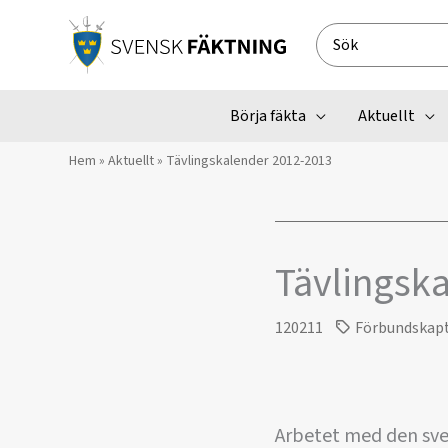
Hoppa
till
Search
innehåll
for:
Börja fäkta
Aktuellt
Hem
»
Aktuellt
»
Tävlingskalender 2012-2013
Tävlingsk
120211
Förbundskap
Arbetet med den sve