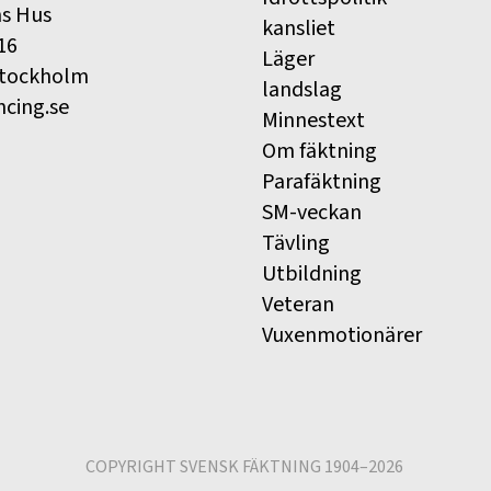
ns Hus
kansliet
16
Läger
Stockholm
landslag
ncing.se
Minnestext
Om fäktning
Parafäktning
SM-veckan
Tävling
Utbildning
Veteran
Vuxenmotionärer
COPYRIGHT SVENSK FÄKTNING 1904–2026