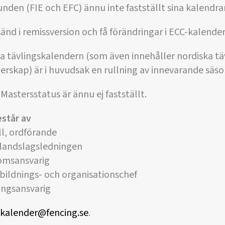
unden (FIE och EFC) ännu inte fastställt sina kalendrar
änd i remissversion och få förändringar i ECC-kalende
a tävlingskalendern (som även innehåller nordiska tä
erskap) är i huvudsak en rullning av innevarande säso
 Mastersstatus är ännu ej fastställt.
står av
l, ordförande
 landslagsledningen
omsansvarig
bildnings- och organisationschef
ingsansvarig
kalender@fencing.se
.