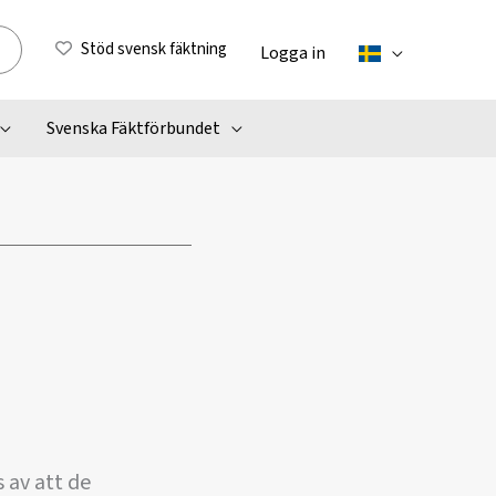
Stöd svensk fäktning
Logga in
Svenska Fäktförbundet
 av att de