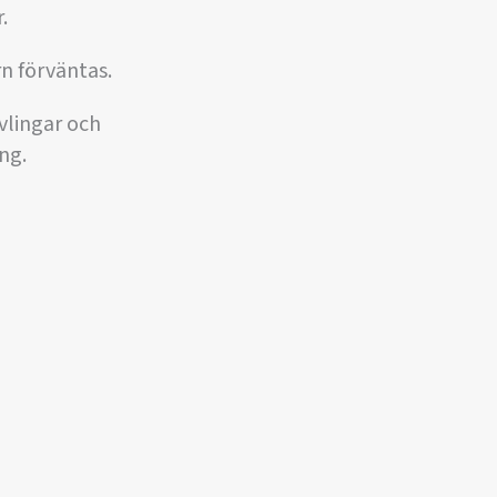
.
rn förväntas.
vlingar och
ng.