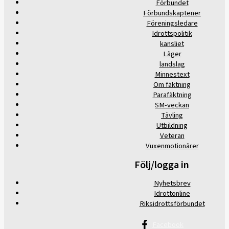
Förbundet
Förbundskaptener
Föreningsledare
Idrottspolitik
kansliet
Läger
landslag
Minnestext
Om fäktning
Parafäktning
SM-veckan
Tävling
Utbildning
Veteran
Vuxenmotionärer
Följ/logga in
Nyhetsbrev
Idrottonline
Riksidrottsförbundet
Facebook