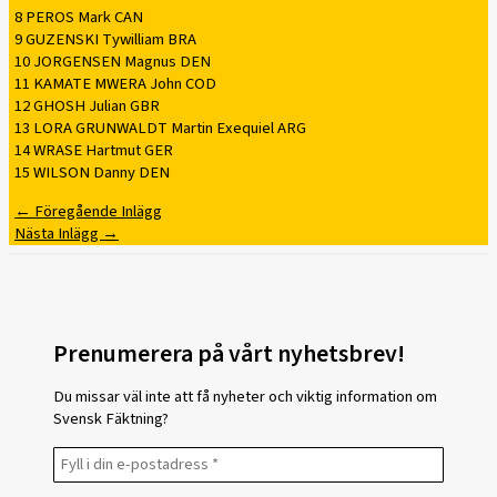
8 PEROS Mark CAN
9 GUZENSKI Tywilliam BRA
10 JORGENSEN Magnus DEN
11 KAMATE MWERA John COD
12 GHOSH Julian GBR
13 LORA GRUNWALDT Martin Exequiel ARG
14 WRASE Hartmut GER
15 WILSON Danny DEN
←
Föregående Inlägg
Nästa Inlägg
→
Prenumerera på vårt nyhetsbrev!
Du missar väl inte att få nyheter och viktig information om
Svensk Fäktning?