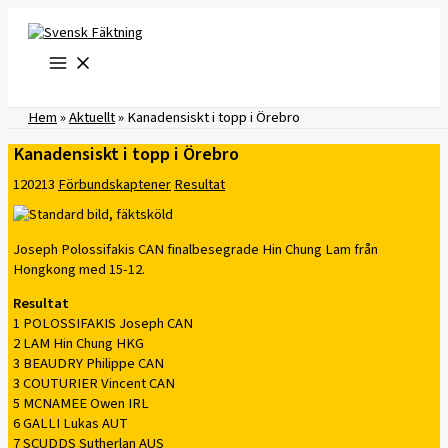
Hoppa
till
innehåll
Hem
»
Aktuellt
»
Kanadensiskt i topp i Örebro
Kanadensiskt i topp i Örebro
120213
Förbundskaptener
Resultat
Joseph Polossifakis CAN finalbesegrade Hin Chung Lam från
Hongkong med 15-12.
Resultat
1 POLOSSIFAKIS Joseph CAN
2 LAM Hin Chung HKG
3 BEAUDRY Philippe CAN
3 COUTURIER Vincent CAN
5 MCNAMEE Owen IRL
6 GALLI Lukas AUT
7 SCUDDS Sutherlan AUS