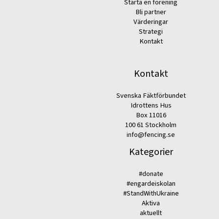
Starta en förening
Bli partner
Värderingar
Strategi
Kontakt
Kontakt
Svenska Fäktförbundet
Idrottens Hus
Box 11016
100 61 Stockholm
info@fencing.se
Kategorier
#donate
#engardeiskolan
#StandWithUkraine
Aktiva
aktuellt