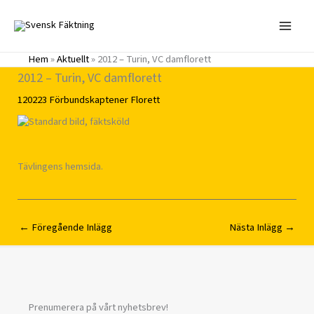
Hoppa
till
innehåll
Hem
»
Aktuellt
»
2012 – Turin, VC damflorett
2012 – Turin, VC damflorett
120223
Förbundskaptener
Florett
Tävlingens hemsida.
←
Föregående Inlägg
Nästa Inlägg
→
Prenumerera på vårt nyhetsbrev!