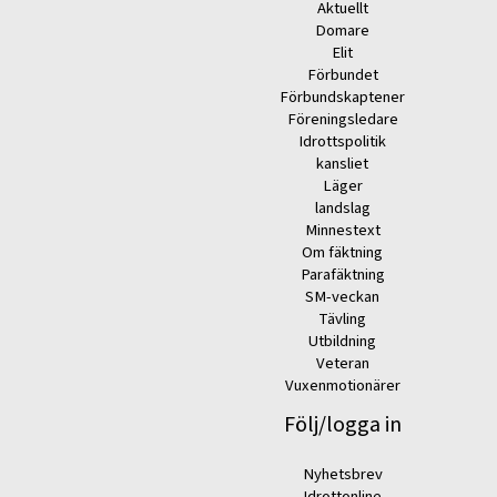
Aktuellt
Domare
Elit
Förbundet
Förbundskaptener
Föreningsledare
Idrottspolitik
kansliet
Läger
landslag
Minnestext
Om fäktning
Parafäktning
SM-veckan
Tävling
Utbildning
Veteran
Vuxenmotionärer
Följ/logga in
Nyhetsbrev
Idrottonline