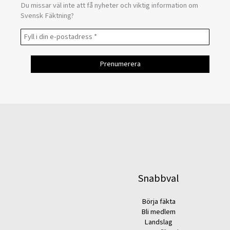
Du missar väl inte att få nyheter och viktig information om
Svensk Fäktning?
Snabbval
Börja fäkta
Bli medlem
Landslag