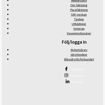
Minnestext
Om fäktning
Parafäktning
SM-veckan
Tävling
Utbildning
Veteran
Vuxenmotionärer
Följ/logga in
Nyhetsbrev
Idrottonline
Riksidrottsförbundet
Facebook
Instagram
Linkedin