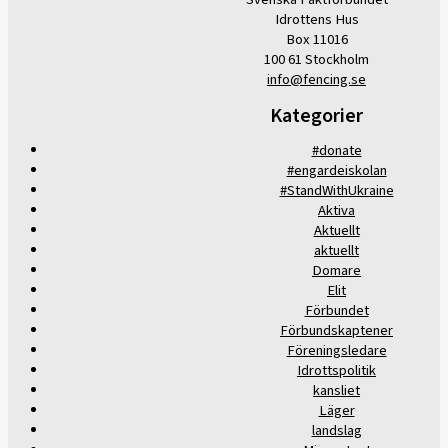
Idrottens Hus
Box 11016
100 61 Stockholm
info@fencing.se
Kategorier
#donate
#engardeiskolan
#StandWithUkraine
Aktiva
Aktuellt
aktuellt
Domare
Elit
Förbundet
Förbundskaptener
Föreningsledare
Idrottspolitik
kansliet
Läger
landslag