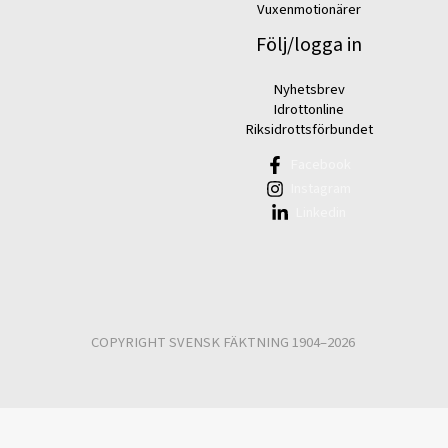
Vuxenmotionärer
Följ/logga in
Nyhetsbrev
Idrottonline
Riksidrottsförbundet
Facebook
Instagram
Linkedin
COPYRIGHT SVENSK FÄKTNING 1904–2026