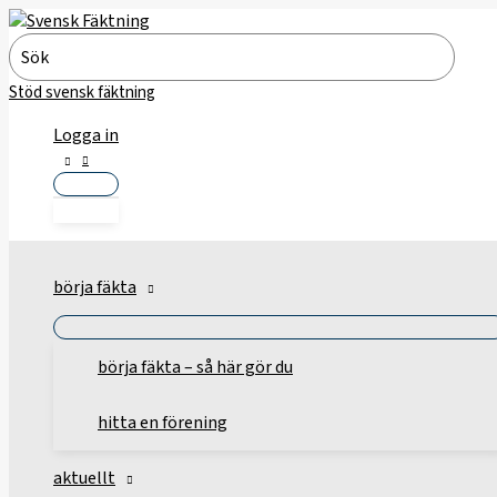
Hoppa
till
Search
innehåll
for:
Stöd svensk fäktning
Logga in
börja fäkta
börja fäkta – så här gör du
hitta en förening
aktuellt