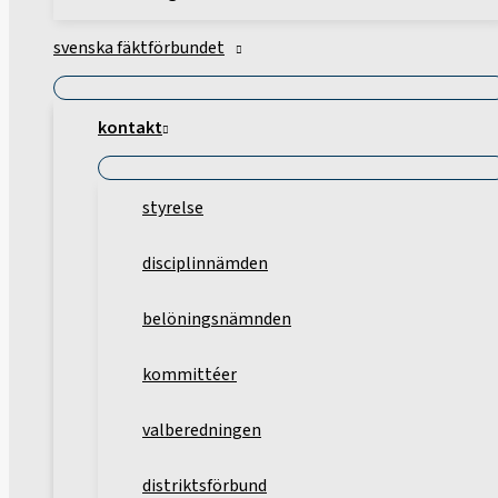
svenska fäktförbundet
kontakt
styrelse
disciplinnämden
belöningsnämnden
kommittéer
valberedningen
distriktsförbund