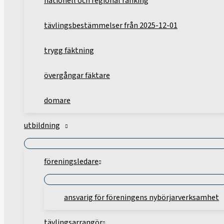
nationell och regional ranking
tävlingsbestämmelser från 2025-12-01
trygg fäktning
övergångar fäktare
domare
utbildning
föreningsledare
ansvarig för föreningens nybörjarverksamhet
tävlingsarrangör