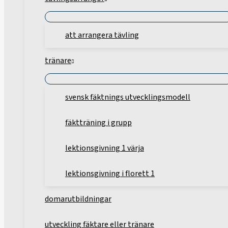
att arrangera tävling
tränare
svensk fäktnings utvecklingsmodell
fäktträning i grupp
lektionsgivning 1 värja
lektionsgivning i florett 1
domarutbildningar
utveckling fäktare eller tränare