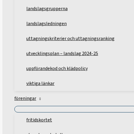
landslagsgrupperna
landslagsledningen
uttagningskriterier och uttagningsranking
utvecklingsplan – landslag 2024-25
uppförandekod och klädpolicy
viktiga länkar
föreningar
fritidskortet