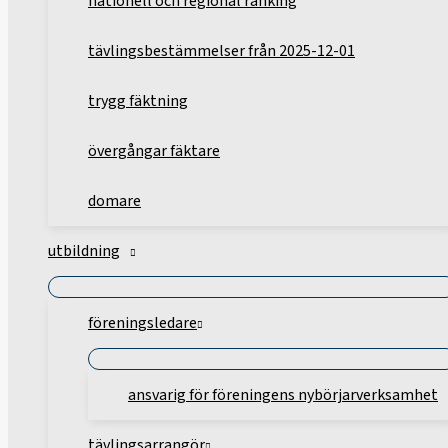
nationell och regional ranking
tävlingsbestämmelser från 2025-12-01
trygg fäktning
övergångar fäktare
domare
utbildning
föreningsledare
ansvarig för föreningens nybörjarverksamhet
tävlingsarrangör