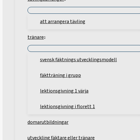
att arrangera tävling
tränare
svensk fäktnings utvecklingsmodell
fäktträning i grupp
lektionsgivning 1 värja
lektionsgivning i florett 1
domarutbildningar
utveckling fäktare eller tränare