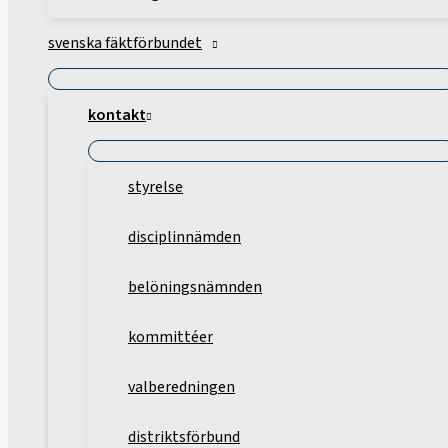
svenska fäktförbundet
kontakt
styrelse
disciplinnämden
belöningsnämnden
kommittéer
valberedningen
distriktsförbund