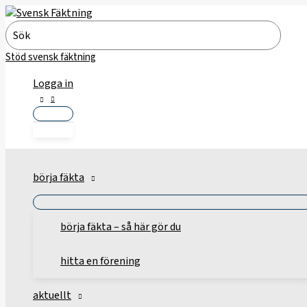
Hoppa
till
Search
innehåll
for:
Stöd svensk fäktning
Logga in
börja fäkta
börja fäkta – så här gör du
hitta en förening
aktuellt