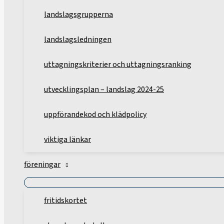
landslagsgrupperna
landslagsledningen
uttagningskriterier och uttagningsranking
utvecklingsplan – landslag 2024-25
uppförandekod och klädpolicy
viktiga länkar
föreningar
fritidskortet