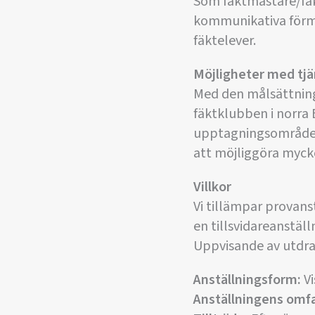
Som fäktmästare/fä
kommunikativa förmå
fäktelever.
Möjligheter med tj
Med den målsättning 
fäktklubben i norra 
upptagningsområdet,
att möjliggöra mycket
Villkor
Vi tillämpar provanst
en tillsvidareanställ
Uppvisande av utdrag
Anställningsform:
Vi
Anställningens omf