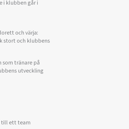
 i klubben går i
orett och värja:
ck stort och klubbens
n som tränare på
lubbens utveckling
ill ett team