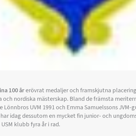
ina 100 år
erövrat medaljer och framskjutna placerin
a och nordiska mästerskap. Bland de främsta meriter
nnie Lönnbros UVM 1991 och Emma Samuelssons JVM-g
n har idag dessutom en mycket fin junior- och ungdo
a USM klubb fyra år i rad.