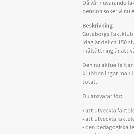
Då vår nuvarande fäk
pension söker vi nu e
Beskrivning
Göteborgs Fäktklubb 
Idag är det ca 150 s
målsättning är att v
Den nu aktuella tjä
klubben ingår man i
totalt.
Du ansvarar för:
• att utveckla fäktele
• att utveckla fäkte
• den pedagogiska l