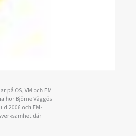
gar på OS, VM och EM
na hör Björne Väggös
uld 2006 och EM-
msverksamhet där