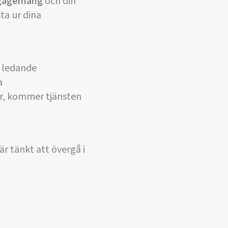
engagemang
och din
ta ur dina
n ledande
a
r, kommer tjänsten
är tänkt att övergå i