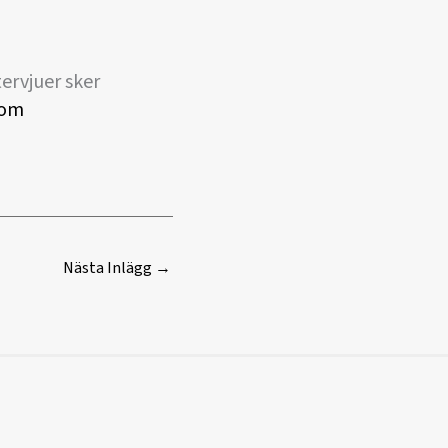
tervjuer sker
com
Nästa Inlägg
→