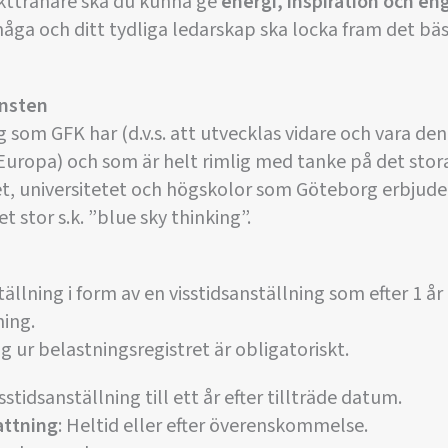
kttränare ska du kunna ge
energi, inspiration och 
ga och ditt tydliga ledarskap ska locka fram det bäs
änsten
som GFK har (d.v.s. att utvecklas vidare och vara de
Europa) och som är helt rimlig med tanke på det stor
 universitetet och högskolor som Göteborg erbjude
 stor s.k. ”blue sky thinking”.
ällning i form av en visstidsanställning som efter 1 år 
ning.
 ur belastningsregistret är obligatoriskt.
sstidsanställning till ett år efter tillträde datum.
attning
: Heltid eller efter överenskommelse.