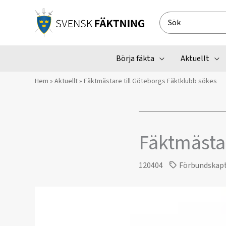
Hoppa
till
Search
innehåll
for:
Börja fäkta
Aktuellt
Hem
»
Aktuellt
»
Fäktmästare till Göteborgs Fäktklubb sökes
Fäktmästar
120404
Förbundskap