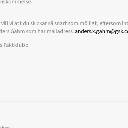
enskommelse.
ill vi att du skickar så snart som möjligt, eftersom in
Anders Gahm som har mailadress:
anders.x.gahm@gsk.
gs Fäktklubb