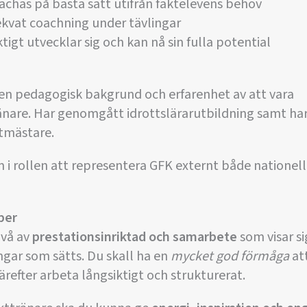
oachas på bästa sätt utifrån fäktelevens behov
dekvat coachning under tävlingar
ktigt utvecklar sig och kan nå sin fulla potential
 en pedagogisk bakgrund och erfarenhet av att vara
nare. Har genomgått idrottslärarutbildning samt h
tmästare.
 i rollen att representera GFK externt både nationell
per
ivå av
prestationsinriktad och samarbete
som visar si
gar som sätts. Du skall ha en
mycket god förmåga
at
efter arbeta långsiktigt och strukturerat.