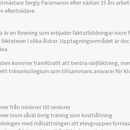
tmästare Sergiy Paramanov efter nästan 15 års arbete
n efterträdare.
är en förening som erbjuder fäktutbildningar inom fl
t. fäktelever i olika åldrar. Upptagningsområdet är do
äxa.
nsten kommer framförallt att beröra värjfäktning, me
 ett tränarkollegium som tillsammans ansvarar för k
ver från miniorer till seniorer
lever inom såväl övrig träning som kosthållning
edningen med målsättningen att elevgruppen formas t