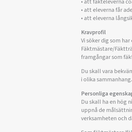
• att fäkteleverna c
• att eleverna får a
• att eleverna långsi
Kravprofil
Vi söker dig som har
Fäktmästare/Fäktträ
framgångar som fäk
Du skall vara bekväm
i olika sammanhang.
Personliga egenska
Du skall ha en hög n
uppnå de målsättnin
verksamheten och där