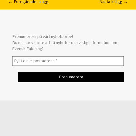
←
Föregående Inlägg
Nästa Inlägg
→
Prenumerera på vårt nyhetsbrev!
Du missar väl inte att få nyheter och viktig information om
Svensk Fäktning?