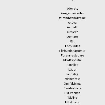
#donate
#engardeiskolan
#StandWithUkraine
Aktiva
Aktuellt
aktuellt
Domare
Elit
Förbundet
Förbundskaptener
Föreningsledare
Idrottspolitik
kansliet
Läger
landslag
Minnestext
Om fäktning
Parafäktning
SM-veckan
Tävling
Utbildning