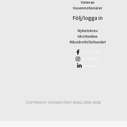
Veteran
Vuxenmotionärer
Följ/logga in
Nyhetsbrev
Idrottonline
Riksidrottsförbundet
Facebook
Instagram
Linkedin
COPYRIGHT SVENSK FÄKTNING 1904–2026