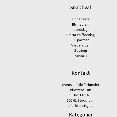
Snabbval
Börja fäkta
Bli medlem
Landslag
Starta en förening
Bli partner
Värderingar
Strategi
Kontakt
Kontakt
Svenska Fäktförbundet
Idrottens Hus
Box 11016
100 61 Stockholm
info@fencing.se
Kategorier