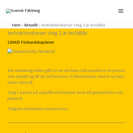
Hoppa
till
innehåll
Hem
»
Aktuellt
»
Instruktörskurser steg 2 är inställda
Instruktörskurser steg 2 är inställda
120425
Förbundskaptener
När anmälningstiden gått ut var det bara två respektive en person
som anmält sig till de två kurserna. Vi återkommer med en ny kurs
under nästa år.
Steg 1 kursen på värja/florett kommer dock att genomföras som
planerat.
Tidigare information om kurserna.