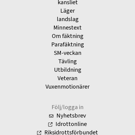
kansliet
Läger
landslag
Minnestext
Om fäktning
Parafäktning
SM-veckan
Tävling
Utbildning
Veteran
Vuxenmotionärer
Följ/logga in
Nyhetsbrev
Idrottonline
Riksidrottsförbundet