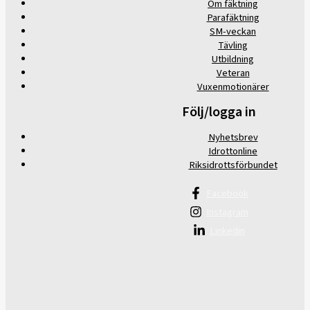
Om fäktning
Parafäktning
SM-veckan
Tävling
Utbildning
Veteran
Vuxenmotionärer
Följ/logga in
Nyhetsbrev
Idrottonline
Riksidrottsförbundet
Facebook
Instagram
Linkedin