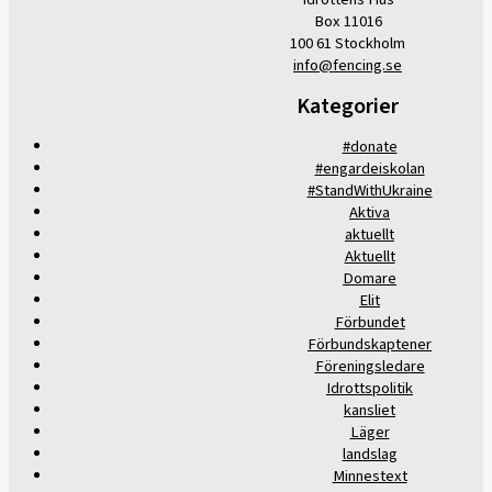
Box 11016
100 61 Stockholm
info@fencing.se
Kategorier
#donate
#engardeiskolan
#StandWithUkraine
Aktiva
aktuellt
Aktuellt
Domare
Elit
Förbundet
Förbundskaptener
Föreningsledare
Idrottspolitik
kansliet
Läger
landslag
Minnestext