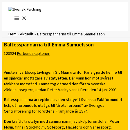
Hoppa
till
innehåll
Hem
»
Aktuellt
»
Bältesspännarna till Emma Samuelsson
Bältesspännarna till Emma Samuelsson
120524
Förbundskaptener
Vinsten i världscuptävlingen i S:t Maur utanför Paris gjorde henne till
en självklar mottagare av statyetten. Där vann hon mot svårast
tänkbara motstånd. Emma tog därmed den första svenska
världscupsegern, sedan Peter Vanky vann i Bern den 14 juni 2003.
Bältesspännarna är repliken av den statyett Svenska Fäktförbundet
fick, då förbundets utsågs till ”årets förbund” av Sveriges
Centralförening för Idrottens Främjande år 1974.
Den kraftfulla statyn med samma namn, av skulptören Johan Peter
Molin, finns i Stockholm, Göteborg, Hällefors och Vänersborg.