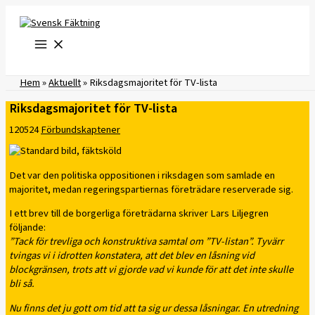
Hoppa
till
innehåll
Hem
»
Aktuellt
»
Riksdagsmajoritet för TV-lista
Riksdagsmajoritet för TV-lista
120524
Förbundskaptener
Det var den politiska oppositionen i riksdagen som samlade en
majoritet, medan regeringspartiernas företrädare reserverade sig.
I ett brev till de borgerliga företrädarna skriver Lars Liljegren
följande:
”Tack för trevliga och konstruktiva samtal om ”TV-listan”. Tyvärr
tvingas vi i idrotten konstatera, att det blev en låsning vid
blockgränsen, trots att vi gjorde vad vi kunde för att det inte skulle
bli så.
Nu finns det ju gott om tid att ta sig ur dessa låsningar. En utredning