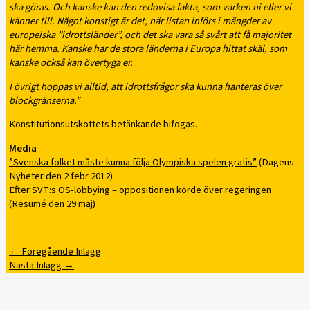
ska göras. Och kanske kan den redovisa fakta, som varken ni eller vi
känner till. Något konstigt är det, när listan införs i mängder av
europeiska ”idrottsländer”, och det ska vara så svårt att få majoritet
här hemma. Kanske har de stora länderna i Europa hittat skäl, som
kanske också kan övertyga er.
I övrigt hoppas vi alltid, att idrottsfrågor ska kunna hanteras över
blockgränserna.”
Konstitutionsutskottets betänkande bifogas.
Media
”Svenska folket måste kunna följa Olympiska spelen gratis”
(Dagens
Nyheter den 2 febr 2012)
Efter SVT:s OS-lobbying – oppositionen körde över regeringen
(Resumé den 29 maj)
←
Föregående Inlägg
Nästa Inlägg
→