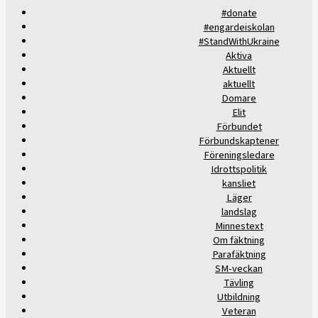
#donate
#engardeiskolan
#StandWithUkraine
Aktiva
Aktuellt
aktuellt
Domare
Elit
Förbundet
Förbundskaptener
Föreningsledare
Idrottspolitik
kansliet
Läger
landslag
Minnestext
Om fäktning
Parafäktning
SM-veckan
Tävling
Utbildning
Veteran