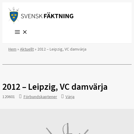
Hoppa
till
innehåll
Hem
»
Aktuellt
»
2012 – Leipzig, VC damvärja
2012 – Leipzig, VC damvärja
120601
Förbundskaptener
Värja