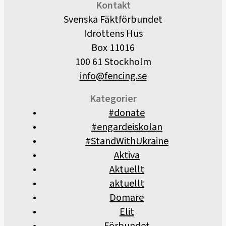
Kontakt
Svenska Fäktförbundet
Idrottens Hus
Box 11016
100 61 Stockholm
info@fencing.se
Kategorier
#donate
#engardeiskolan
#StandWithUkraine
Aktiva
Aktuellt
aktuellt
Domare
Elit
Förbundet