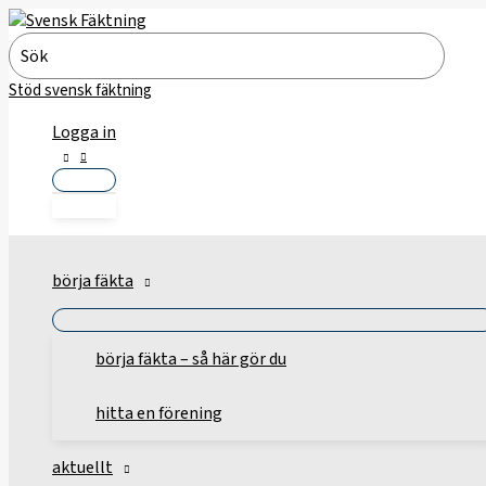
Hoppa
till
Search
innehåll
for:
Stöd svensk fäktning
Logga in
börja fäkta
börja fäkta – så här gör du
hitta en förening
aktuellt