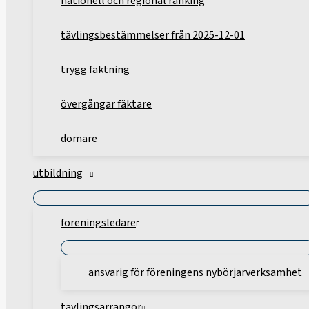
nationell och regional ranking
tävlingsbestämmelser från 2025-12-01
trygg fäktning
övergångar fäktare
domare
utbildning
föreningsledare
ansvarig för föreningens nybörjarverksamhet
tävlingsarrangör