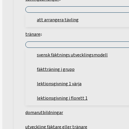
att arrangera tävling
tränare
svensk fäktnings utvecklingsmodell
fäktträning i grupp
lektionsgivning 1 värja
lektionsgivning i florett 1
domarutbildningar
utveckling fäktare eller tränare