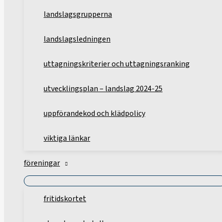
landslagsgrupperna
landslagsledningen
uttagningskriterier och uttagningsranking
utvecklingsplan – landslag 2024-25
uppförandekod och klädpolicy
viktiga länkar
föreningar
fritidskortet