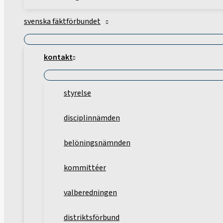
svenska fäktförbundet
kontakt
styrelse
disciplinnämden
belöningsnämnden
kommittéer
valberedningen
distriktsförbund