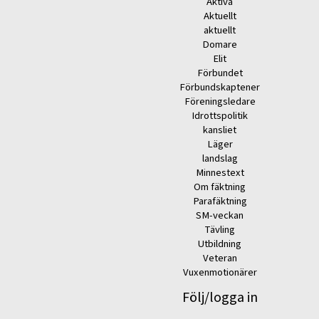
Aktiva
Aktuellt
aktuellt
Domare
Elit
Förbundet
Förbundskaptener
Föreningsledare
Idrottspolitik
kansliet
Läger
landslag
Minnestext
Om fäktning
Parafäktning
SM-veckan
Tävling
Utbildning
Veteran
Vuxenmotionärer
Följ/logga in