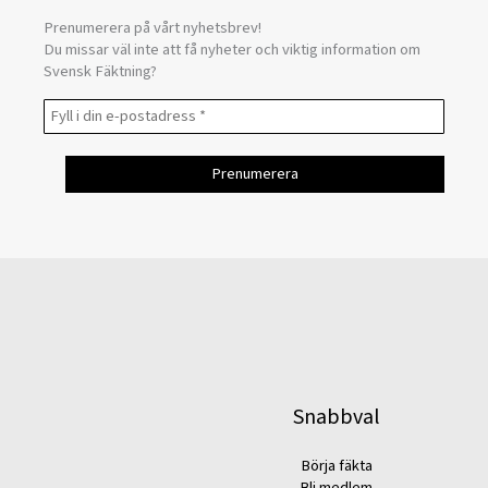
Prenumerera på vårt nyhetsbrev!
Du missar väl inte att få nyheter och viktig information om
Svensk Fäktning?
Snabbval
Börja fäkta
Bli medlem