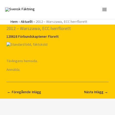
Hoppa
till
innehåll
Hem
»
Aktuellt
»
2012 – Warszawa, ECC herrflorett
2012 – Warszawa, ECC herrflorett
120618
Förbundskaptener
Florett
Tävlingens hemsida.
Anmälda.
←
Föregående Inlägg
Nästa Inlägg
→