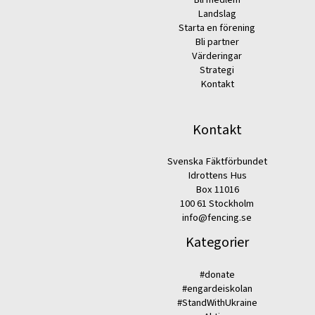
Landslag
Starta en förening
Bli partner
Värderingar
Strategi
Kontakt
Kontakt
Svenska Fäktförbundet
Idrottens Hus
Box 11016
100 61 Stockholm
info@fencing.se
Kategorier
#donate
#engardeiskolan
#StandWithUkraine