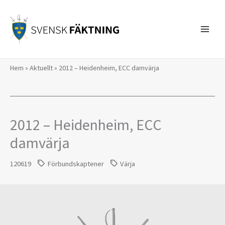
Hoppa
till
innehåll
Hem
»
Aktuellt
»
2012 – Heidenheim, ECC damvärja
2012 – Heidenheim, ECC
damvärja
120619
Förbundskaptener
Värja