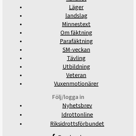
Läger
landslag
Minnestext
Om fäktning
Parafäktning
SM-veckan
Tävling
Utbildning
Veteran
Vuxenmotionärer
Följ/logga in
Nyhetsbrev
Idrottonline
Riksidrottsförbundet