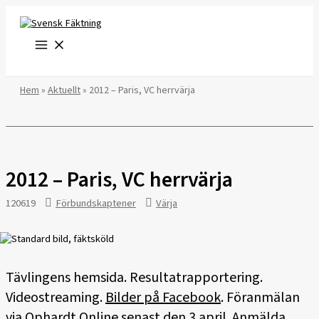
Hoppa
till
innehåll
Hem
»
Aktuellt
»
2012 – Paris, VC herrvärja
2012 – Paris, VC herrvärja
120619
Förbundskaptener
Värja
Tävlingens hemsida. Resultatrapportering.
Videostreaming.
Bilder på Facebook
. Föranmälan
via Ophardt Online senast den 3 april. Anmälda.