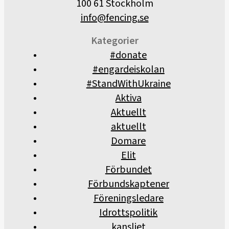
100 61 Stockholm
info@fencing.se
Kategorier
#donate
#engardeiskolan
#StandWithUkraine
Aktiva
Aktuellt
aktuellt
Domare
Elit
Förbundet
Förbundskaptener
Föreningsledare
Idrottspolitik
kansliet