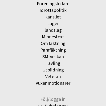
Föreningsledare
Idrottspolitik
kansliet
Läger
landslag
Minnestext
Om fäktning
Parafäktning
SM-veckan
Tävling
Utbildning
Veteran
Vuxenmotionärer
Följ/logga in
Nyhetsbrev