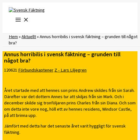
Hoppa
till
innehåll
Hem
»
Aktuellt
»
Annus horribilis i svensk fäktning – grunden till något
bra?
Annus horribilis i svensk fäktning – grunden till
något bra?
120621
Förbundskaptener
Z - Lars Liljegren
Året startade med att hennes son prins Andrew skildes från sin Sarah.
Därefter var det dottern Annes tur att skiljas från sin Mark. Och i
december skilde sig tronföljaren prins Charles från sin Diana. Och som
om detta inte vore nog, höll ett av hennes residens, Windsor Castle,
på att brinna upp.
Jämfört med detta har det senaste året varit hyggligt för svensk
fäktning.