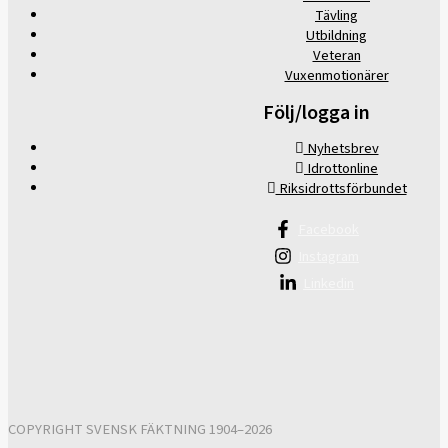
Tävling
Utbildning
Veteran
Vuxenmotionärer
Följ/logga in
Nyhetsbrev
Idrottonline
Riksidrottsförbundet
Facebook
Instagram
Linkedin
COPYRIGHT SVENSK FÄKTNING 1904–2026