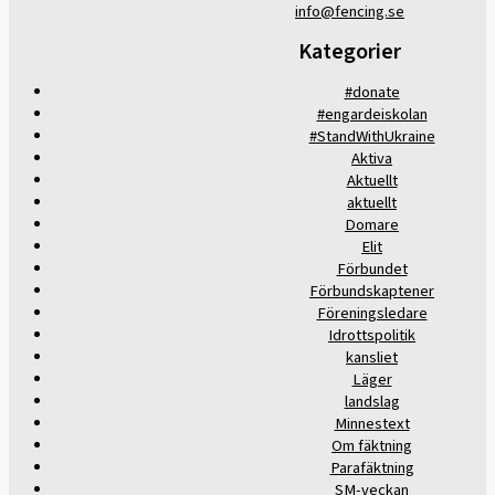
info@fencing.se
Kategorier
#donate
#engardeiskolan
#StandWithUkraine
Aktiva
Aktuellt
aktuellt
Domare
Elit
Förbundet
Förbundskaptener
Föreningsledare
Idrottspolitik
kansliet
Läger
landslag
Minnestext
Om fäktning
Parafäktning
SM-veckan