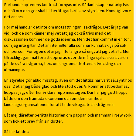
Förbundskaptenens kontrakt förnyas inte. Sådant skapar naturligtvis
också oro och ger skäl till berättigad kritik av styrelsen. Konstigt vore
det annars.
För mej handlar det inte om motsättningar i sakfrågor. Det är jag van
vid, och de som känner mej vet att jag också trivs med det. I
diskussionen kommer de goda idéerna. Men det har kommit in en ton,
som jag inte gillar. Det är inte heller alla som har kunnat skilja på sak
och person. För egen del är jag inte längre så ung, att jag vet allt. Men
tillräckligt gammal för att uppröras över de många självsäkra svaren
på de svåra frågorna, t.ex. om ungdomsidrottens utveckling och
utmaningar.
En styrelse gör alltid misstag, även om det hittills har varit sällsynt hos
oss. Det är jag både glad och lite stolt över. Vi kommer att bedömas,
hoppas jag, efter hur vi klarar upp misstagen. Där har jag gott hopp,
både om den framtida ekonomin och om den framtida
landslagsorganisationen för att ta de viktigaste sakfrågorna.
Låt mej därefter berätta historien om pappan och mamman i New York
som fick ett brev från sin dotter.
Så här lät det: