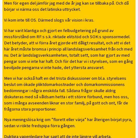
Men för egen del jämför jag med de år jag kan se tillbaka på. Och då
börjar vi närma oss det latinska uttrycket.
Vi kom inte till OS. Därmed slogs vår vision i kras.
Vi har varit klantiga och gjort en felbudgetering på grund av
missförstånd om RF:s s.k. riktade elitstöd och SOK:s sponsormedel.
Det betyder, att vi förra året gjorde ett dåligt resultat, och att vi det
här året måste bromsa i princip all landslagsverksamhet från och med
nu. Det är landslagsverksamheten, totalt sett, som har gjort av med
pengar som vi inte har haft. Och för det har vi i styrelsen, som en gång
beviljade pengarna vi inte hade, det yttersta ansvaret.
Men vi har också haft en del trista diskussioner om bl.a. styrelsens
beslut om ökade pliktdomarkostnader och domarkommissionens
bedömningar i några enskilda fall. Sådana frågor skulle aldrig
diskuteras med så våldsam hetta i ett större förbund, men hos oss,
som i många avseenden liknar en stor familj, på gott och ont, får de
frågorna stora proportioner.
Nya meningslösa krig om ”florett eller värja” har återigen börjat pyra,
sedan vi rökte fredspipa förra gången.
Duktiga vapenledare har sagt att de inte längre vill arbeta.