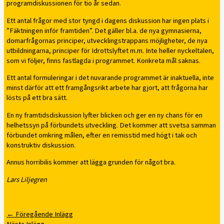
programdiskussionen för tio år sedan.
Ett antal frågor med stor tyngd i dagens diskussion har ingen plats i
”Fäktningen inför framtiden”. Det gäller bl.a. de nya gymnasierna,
domarfrågornas principer, utvecklingstrappans möjligheter, de nya
utbildningarna, principer för Idrottslyftet m.m. Inte heller nyckeltalen,
som vi följer, finns fastlagda i programmet. Konkreta mål saknas.
Ett antal formuleringar i det nuvarande programmet är inaktuella, inte
minst därför att ett framgångsrikt arbete har gjort, att frågorna har
lösts på ett bra sätt.
En ny framtidsdiskussion lyfter blicken och ger en ny chans för en
helhetssyn på förbundets utveckling. Det kommer att svetsa samman
förbundet omkring målen, efter en remisstid med högt i tak och
konstruktiv diskussion.
Annus horribilis kommer att lägga grunden för något bra.
Lars Liljegren
←
Föregående Inlägg