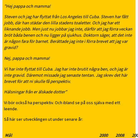
”Hej pappa och mamma!
Steven och jag har flyttat från Los Angeles till Cuba. Steven har fått
jobb, där han städar den lilla stadens toaletter. Och jag har ett
liknande jobb. Men just nu jobbar jag inte, därför att jag förra veckan
bröt båda benen och nu ligger på sjukhus. Doktorn säger, att det inte
är någon fara för barnet. Berättade jag inte i förra brevet att jag var
gravid?
Nej, pappa och mamma!
Vi har inte flyttat till Cuba. Jag har inte brutit några ben, och jag är
inte gravid. Däremot missade jag senaste tentan. Jag skrev det här
brevet för att ni skulle få perspektiv.
Hälsningar från er älskade dotter”
Vi bör också ha perspektiv. Och ibland se på oss själva med ett
leende.
Så här ser utvecklingen ut under senare år:
Mål
2000
2008
20