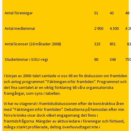
Antal föreningar
51
43
48
Antal medlemmar
2 900
4 300
4 2
Antal licenser (18 månader 2008)
323
851
82
Studietimmar i SISU-regi
80
346
75
I början av 2000-talet samlade vi oss till en fin diskussion om framtiden
och antog programmet ”Fäktningen inför framtiden”. Programmet och
det fina samtalet är en viktig förklaring till våra organisatoriska
framgångar, som syns i tabellen.
Vi har nu stagnerat i framtidsdiskussionen efter de konstruktiva åren
med ”Fäktningen inför framtiden”. Debatterna på hemsidan efter min
förra krönika visar dock vilket engagemang det finns i
framtidsfrågorna. Mängder av aktiva ledare i föreningar och förbund,
många starkt profilerade, deltog överhuvudtaget inte i