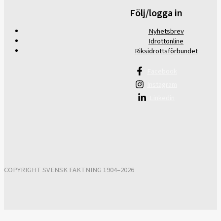
Följ/logga in
Nyhetsbrev
Idrottonline
Riksidrottsförbundet
Facebook
Instagram
Linkedin
COPYRIGHT SVENSK FÄKTNING 1904–2026