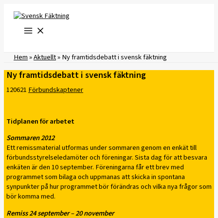
Hoppa
till
innehåll
Hem
»
Aktuellt
»
Ny framtidsdebatt i svensk fäktning
Ny framtidsdebatt i svensk fäktning
120621
Förbundskaptener
Tidplanen för arbetet
Sommaren 2012
Ett remissmaterial utformas under sommaren genom en enkät till
förbundsstyrelseledamöter och föreningar. Sista dag för att besvara
enkäten är den 10 september. Föreningarna får ett brev med
programmet som bilaga och uppmanas att skicka in spontana
synpunkter på hur programmet bör förändras och vilka nya frågor som
bör komma med.
Remiss 24 september – 20 november