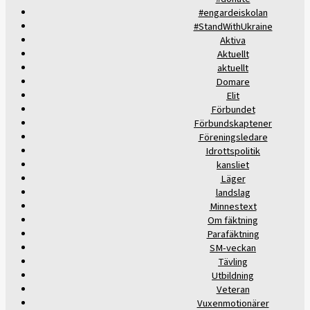
#engardeiskolan
#StandWithUkraine
Aktiva
Aktuellt
aktuellt
Domare
Elit
Förbundet
Förbundskaptener
Föreningsledare
Idrottspolitik
kansliet
Läger
landslag
Minnestext
Om fäktning
Parafäktning
SM-veckan
Tävling
Utbildning
Veteran
Vuxenmotionärer