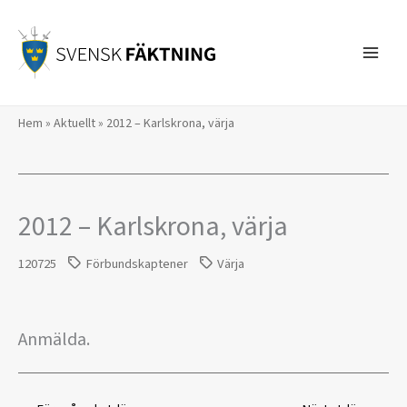
Hoppa
till
innehåll
Hem
»
Aktuellt
»
2012 – Karlskrona, värja
2012 – Karlskrona, värja
120725
Förbundskaptener
Värja
Anmälda.