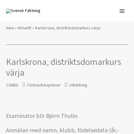
Hoppa
till
innehåll
Hem
»
Aktuellt
»
Karlskrona, distriktsdomarkurs värja
Karlskrona, distriktsdomarkurs
värja
120801
Förbundskaptener
Utbildning
Examinator blir Björn Thulin.
Anmälan med namn, klubb, födelsedata (år,-