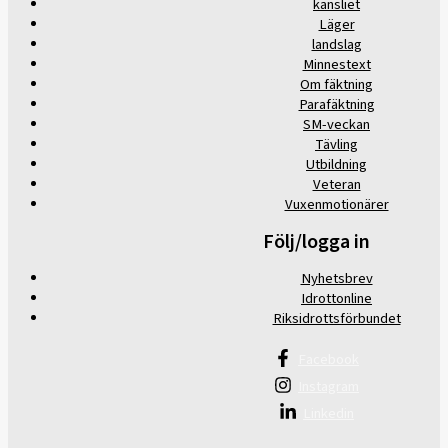
kansliet
Läger
landslag
Minnestext
Om fäktning
Parafäktning
SM-veckan
Tävling
Utbildning
Veteran
Vuxenmotionärer
Följ/logga in
Nyhetsbrev
Idrottonline
Riksidrottsförbundet
Facebook
Instagram
Linkedin