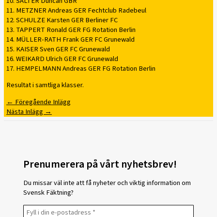
10. SALTER Duncan GBR
11. METZNER Andreas GER Fechtclub Radebeul
12. SCHULZE Karsten GER Berliner FC
13. TAPPERT Ronald GER FG Rotation Berlin
14. MÜLLER-RATH Frank GER FC Grunewald
15. KAISER Sven GER FC Grunewald
16. WEIKARD Ulrich GER FC Grunewald
17. HEMPELMANN Andreas GER FG Rotation Berlin
Resultat i samtliga klasser.
←
Föregående Inlägg
Nästa Inlägg
→
Prenumerera på vårt nyhetsbrev!
Du missar väl inte att få nyheter och viktig information om
Svensk Fäktning?