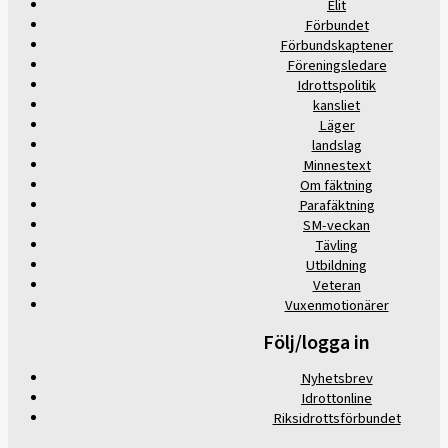
Elit
Förbundet
Förbundskaptener
Föreningsledare
Idrottspolitik
kansliet
Läger
landslag
Minnestext
Om fäktning
Parafäktning
SM-veckan
Tävling
Utbildning
Veteran
Vuxenmotionärer
Följ/logga in
Nyhetsbrev
Idrottonline
Riksidrottsförbundet