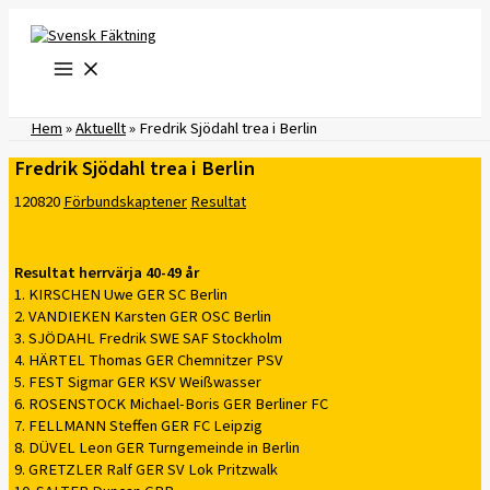
Hoppa
till
innehåll
Hem
»
Aktuellt
»
Fredrik Sjödahl trea i Berlin
Fredrik Sjödahl trea i Berlin
120820
Förbundskaptener
Resultat
Resultat herrvärja 40-49 år
1. KIRSCHEN Uwe GER SC Berlin
2. VANDIEKEN Karsten GER OSC Berlin
3. SJÖDAHL Fredrik SWE SAF Stockholm
4. HÄRTEL Thomas GER Chemnitzer PSV
5. FEST Sigmar GER KSV Weißwasser
6. ROSENSTOCK Michael-Boris GER Berliner FC
7. FELLMANN Steffen GER FC Leipzig
8. DÜVEL Leon GER Turngemeinde in Berlin
9. GRETZLER Ralf GER SV Lok Pritzwalk