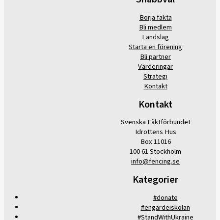
Börja fäkta
Bli medlem
Landslag
Starta en förening
Bli partner
Värderingar
Strategi
Kontakt
Kontakt
Svenska Fäktförbundet
Idrottens Hus
Box 11016
100 61 Stockholm
info@fencing.se
Kategorier
#donate
#engardeiskolan
#StandWithUkraine