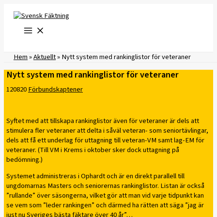
Hoppa
till
innehåll
Hem
»
Aktuellt
»
Nytt system med rankinglistor för veteraner
Nytt system med rankinglistor för veteraner
120820
Förbundskaptener
Syftet med att tillskapa rankinglistor även för veteraner är dels att
stimulera fler veteraner att delta i såväl veteran- som seniortävlingar,
dels att få ett underlag för uttagning till veteran-VM samt lag-EM för
veteraner. (Till VM i Krems i oktober sker dock uttagning på
bedömning.)
Systemet administreras i Ophardt och är en direkt parallell till
ungdomarnas Masters och seniorernas rankinglistor. Listan är också
”rullande” över säsongerna, vilket gör att man vid varje tidpunkt kan
se vem som ”leder rankingen” och därmed ha rätten att säga ”jag är
just nu Sveriges bästa fäktare över 40 år”…