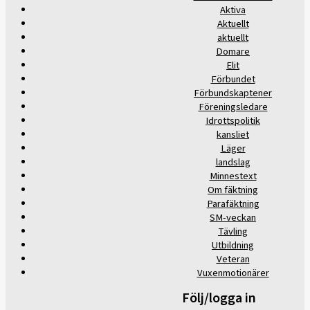
Aktiva
Aktuellt
aktuellt
Domare
Elit
Förbundet
Förbundskaptener
Föreningsledare
Idrottspolitik
kansliet
Läger
landslag
Minnestext
Om fäktning
Parafäktning
SM-veckan
Tävling
Utbildning
Veteran
Vuxenmotionärer
Följ/logga in