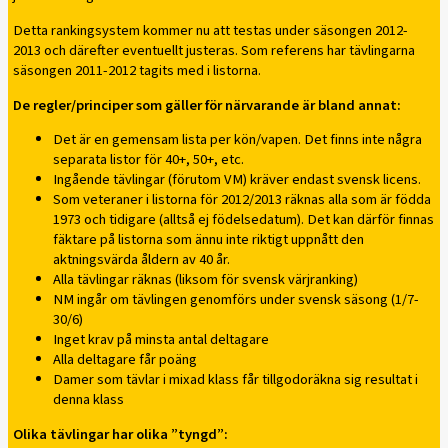
Detta rankingsystem kommer nu att testas under säsongen 2012-
2013 och därefter eventuellt justeras. Som referens har tävlingarna
säsongen 2011-2012 tagits med i listorna.
De regler/principer som gäller för närvarande är bland annat:
Det är en gemensam lista per kön/vapen. Det finns inte några
separata listor för 40+, 50+, etc.
Ingående tävlingar (förutom VM) kräver endast svensk licens.
Som veteraner i listorna för 2012/2013 räknas alla som är födda
1973 och tidigare (alltså ej födelsedatum). Det kan därför finnas
fäktare på listorna som ännu inte riktigt uppnått den
aktningsvärda åldern av 40 år.
Alla tävlingar räknas (liksom för svensk värjranking)
NM ingår om tävlingen genomförs under svensk säsong (1/7-
30/6)
Inget krav på minsta antal deltagare
Alla deltagare får poäng
Damer som tävlar i mixad klass får tillgodoräkna sig resultat i
denna klass
Olika tävlingar har olika ”tyngd”: