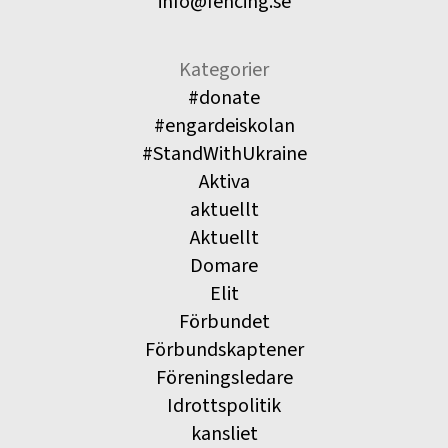
info@fencing.se
Kategorier
#donate
#engardeiskolan
#StandWithUkraine
Aktiva
aktuellt
Aktuellt
Domare
Elit
Förbundet
Förbundskaptener
Föreningsledare
Idrottspolitik
kansliet