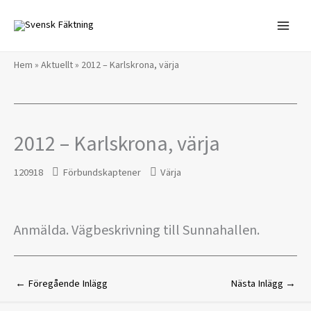
Hoppa
till
innehåll
Hem
»
Aktuellt
»
2012 – Karlskrona, värja
2012 – Karlskrona, värja
120918
Förbundskaptener
Värja
Anmälda. Vägbeskrivning till Sunnahallen.
←
Föregående Inlägg
Nästa Inlägg
→