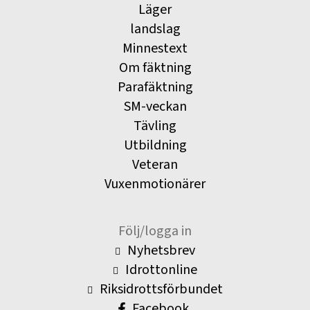
Läger
landslag
Minnestext
Om fäktning
Parafäktning
SM-veckan
Tävling
Utbildning
Veteran
Vuxenmotionärer
Följ/logga in
Nyhetsbrev
Idrottonline
Riksidrottsförbundet
Facebook