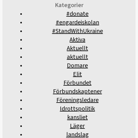
Kategorier
#donate
#engardeiskolan
#StandWithUkraine
Aktiva
Aktuellt
aktuellt
Domare
Elit
Förbundet
Förbundskaptener
Föreningsledare
Idrottspolitik
kansliet
Läger
landslag