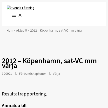
Hoppa
till
innehåll
Hem
»
Aktuellt
»
2012 – Köpenhamn, sat-VC mm värja
2012 – Köpenhamn, sat-VC mm
värja
120921
Förbundskaptener
Värja
Resultatrapportering
.
Anmälda till