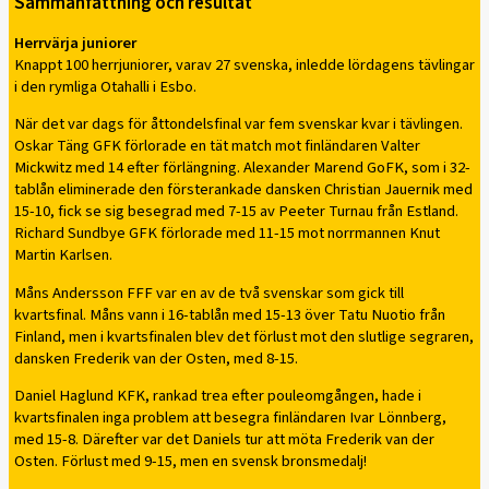
Sammanfattning och resultat
Herrvärja juniorer
Knappt 100 herrjuniorer, varav 27 svenska, inledde lördagens tävlingar
i den rymliga Otahalli i Esbo.
När det var dags för åttondelsfinal var fem svenskar kvar i tävlingen.
Oskar Täng GFK förlorade en tät match mot finländaren Valter
Mickwitz med 14 efter förlängning. Alexander Marend GoFK, som i 32-
tablån eliminerade den försterankade dansken Christian Jauernik med
15-10, fick se sig besegrad med 7-15 av Peeter Turnau från Estland.
Richard Sundbye GFK förlorade med 11-15 mot norrmannen Knut
Martin Karlsen.
Måns Andersson FFF var en av de två svenskar som gick till
kvartsfinal. Måns vann i 16-tablån med 15-13 över Tatu Nuotio från
Finland, men i kvartsfinalen blev det förlust mot den slutlige segraren,
dansken Frederik van der Osten, med 8-15.
Daniel Haglund KFK, rankad trea efter pouleomgången, hade i
kvartsfinalen inga problem att besegra finländaren Ivar Lönnberg,
med 15-8. Därefter var det Daniels tur att möta Frederik van der
Osten. Förlust med 9-15, men en svensk bronsmedalj!