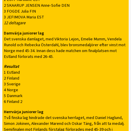
2 SKAARUP JENSEN Anne-Sofie DEN
3 FOGDE Julia FIN
3 JEFIMOVA Maria EST
12 deltagare
Damvärja juniorer lag
Det svenska damlaget, med Viktoria Lejon, Emelie Mumm, Vendela
Runold och Rebecka Österdahl, blev bronsmedaljörer efter vinst mot
Norge med 45-34. Innan dess hade matchen om finalplatsen mot
Estland förlorats med 26-45.
Resultat
1 Estland
2 Finland
3 Sverige
4 Norge
5 Danmark
6 Finland 2
Herrvärja juniorer lag
Två finska lag hindrade det svenska herrlaget, med Daniel Haglund,
Simon Jokinen, Alexander Marend och Oskar Täng, från att ta medalj.
Semifinalen mot Finlands förstalag förlorades med 45-39 och i