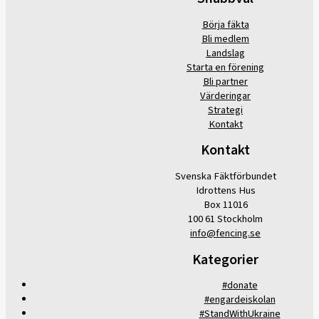
Börja fäkta
Bli medlem
Landslag
Starta en förening
Bli partner
Värderingar
Strategi
Kontakt
Kontakt
Svenska Fäktförbundet
Idrottens Hus
Box 11016
100 61 Stockholm
info@fencing.se
Kategorier
#donate
#engardeiskolan
#StandWithUkraine