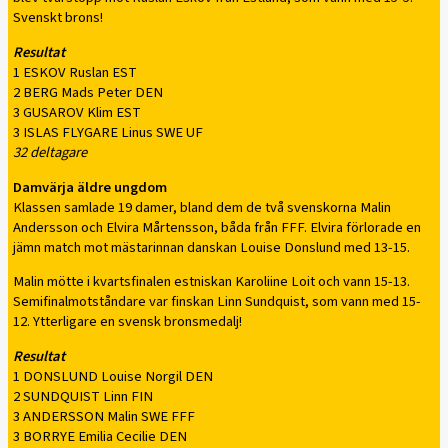
Svenskt brons!
Resultat
1 ESKOV Ruslan EST
2 BERG Mads Peter DEN
3 GUSAROV Klim EST
3 ISLAS FLYGARE Linus SWE UF
32 deltagare
Damvärja äldre ungdom
Klassen samlade 19 damer, bland dem de två svenskorna Malin
Andersson och Elvira Mårtensson, båda från FFF. Elvira förlorade en
jämn match mot mästarinnan danskan Louise Donslund med 13-15.
Malin mötte i kvartsfinalen estniskan Karoliine Loit och vann 15-13.
Semifinalmotståndare var finskan Linn Sundquist, som vann med 15-
12. Ytterligare en svensk bronsmedalj!
Resultat
1 DONSLUND Louise Norgil DEN
2 SUNDQUIST Linn FIN
3 ANDERSSON Malin SWE FFF
3 BORRYE Emilia Cecilie DEN