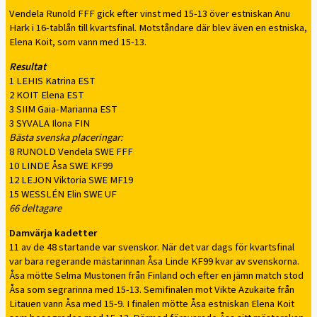
Vendela Runold FFF gick efter vinst med 15-13 över estniskan Anu
Hark i 16-tablån till kvartsfinal. Motståndare där blev även en estniska,
Elena Koit, som vann med 15-13.
Resultat
1 LEHIS Katrina EST
2 KOIT Elena EST
3 SIIM Gaia-Marianna EST
3 SYVALA Ilona FIN
Bästa svenska placeringar:
8 RUNOLD Vendela SWE FFF
10 LINDE Åsa SWE KF99
12 LEJON Viktoria SWE MF19
15 WESSLÉN Elin SWE UF
66 deltagare
Damvärja kadetter
11 av de 48 startande var svenskor. När det var dags för kvartsfinal
var bara regerande mästarinnan Åsa Linde KF99 kvar av svenskorna.
Åsa mötte Selma Mustonen från Finland och efter en jämn match stod
Åsa som segrarinna med 15-13. Semifinalen mot Vikte Azukaite från
Litauen vann Åsa med 15-9. I finalen mötte Åsa estniskan Elena Koit