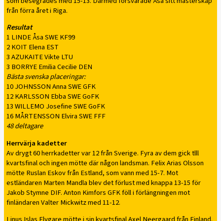
som besegrades med 15-13. Därmed försvarade Åsa sitt mästerskap
från förra året i Riga.
Resultat
1 LINDE Åsa SWE KF99
2 KOIT Elena EST
3 AZUKAITE Vikte LTU
3 BORRYE Emilia Cecilie DEN
Bästa svenska placeringar:
10 JOHNSSON Anna SWE GFK
12 KARLSSON Ebba SWE GoFK
13 WILLEMO Josefine SWE GoFK
16 MÅRTENSSON Elvira SWE FFF
48 deltagare
Herrvärja kadetter
Av drygt 60 herrkadetter var 12 från Sverige. Fyra av dem gick tlll
kvartsfinal och ingen mötte där någon landsman. Felix Arias Olsson
mötte Ruslan Eskov från Estland, som vann med 15-7. Mot
estländaren Marten Mandla blev det förlust med knappa 13-15 för
Jakob Stymne DIF. Anton Kimfors GFK föll i förlängningen mot
finländaren Valter Mickwitz med 11-12.
Linus Islas Flygare mötte i sin kvartsfinal Axel Neergaard från Finland.