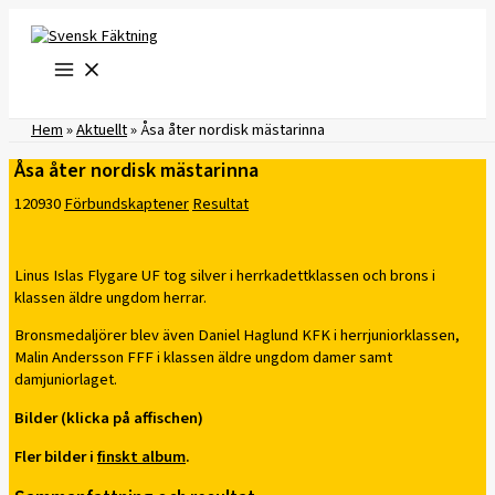
Hoppa
till
innehåll
Hem
»
Aktuellt
»
Åsa åter nordisk mästarinna
Åsa åter nordisk mästarinna
120930
Förbundskaptener
Resultat
Linus Islas Flygare UF tog silver i herrkadettklassen och brons i
klassen äldre ungdom herrar.
Bronsmedaljörer blev även Daniel Haglund KFK i herrjuniorklassen,
Malin Andersson FFF i klassen äldre ungdom damer samt
damjuniorlaget.
Bilder (klicka på affischen)
Fler bilder i
finskt album
.