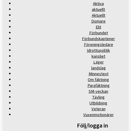
Aktiva
aktuellt
Aktuellt
Domare
Elit
Förbundet
Förbundskaptener
Föreningsledare
Idrottspolitik
kansliet
Läger
landslag
Minnestext
Om fäktning
Parafäktning
SM-veckan
Tävling
Utbildning
Veteran
Vuxenmotionärer
Följ/logga in