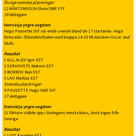
Övriga svenska placeringar:
12 MÅRTENSSON Elvira SWE FFF
19 deltagare
Herrvärja yngre ungdom
Hugo Pousette DIF var ende svensk bland de 17 startande. Hugo
förlorade i åttondelsfinalen med knappa 14-15 till dansken Oscar Juul
Skals.
Resultat
1 GULJAJEV Igor EST
2 SERHOVETS Maksim EST
3 BOBROV Ilian EST
3 LAO Mattias EST
Svenska placeringar:
9 POUSETTE Hugo SWE DIF
17 deltagare
Damvärja yngre ungdom
11 fäktare ställde upp i tävlingens minsta klass, dock ingen från
Sverige.
Resultat
1 LOIT Karoliine EST