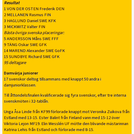
Resultat
1 VON DER OSTEN Frederik DEN
2 MELLANEN Rasmus FIN
3 HAGLUND Daniel SWE KFK
3 MICKWITZ Valter FIN
Bästa övriga svenska placeringar:
5 ANDERSSON Måns SWE FFF
9 TÄNG Oskar SWE GFK
14 MAREND Alexander SWE GoFK
15 SUNDBYE Richard SWE GFK
95 deltagare
Damvärja juniorer
17 svenskor deltog tillsammans med knappt 50 andra i
damjuniorklassen.
Till åttondelsfinalen kvalificerade sig fyra svenskor, efter tre interna
svenskmöten i 32-tablån.
Unga Åsa Linde från KF99 förlorade knappt mot Veronika Zuikova från
Estland med 13-15. Ester Balint från Finland vann med 15-12 över
Viktoria Lejon MF19. Elin Wesslén UF mötte den blivande mästarinnan
Katrina Lehis från Estland och förlorade med 8-15.