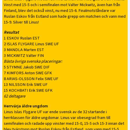
Vinst med 15-5 och i semifinalen mot Valter Mickwitz, även han från
Finland, blev det också vinst, nu med 15-6. Finalmotståndare var
Ruslan Eskov från Estland som hade grepp om matchen och vann med
15-9. Silver till Linus!
Resultat
1 ESKOV Ruslan EST
2 ISLAS FLYGARE Linus SWE UF
3 MANDLA Marten EST
3 MICKWITZ Valter FIN
Bästa övriga svenska placeringar:
5 STYMNE Jakob SWE DIF
7 KIMFORS Anton SWE GFK
8 ARIAS-OLSSON Felix SWE UF
13 NILSSON Erik SWE UF
15 KOCHBATI Erik SWE GFK
62 deltagare
Herrvärja äldre ungdom
Linus Islas Flygare UF var ende svensk av de 32 startande i
herrklassen för äldre ungdomar. Linus var obesegrad fram till
semifinalen och radade upp vinster med 15-0, 15-5 och 15-3 innan det
blev tvärstopp mot Ruslan Eskov från Estland, som vann med 15-5.