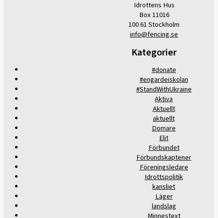
Idrottens Hus
Box 11016
100 61 Stockholm
info@fencing.se
Kategorier
#donate
#engardeiskolan
#StandWithUkraine
Aktiva
Aktuellt
aktuellt
Domare
Elit
Förbundet
Förbundskaptener
Föreningsledare
Idrottspolitik
kansliet
Läger
landslag
Minnestext