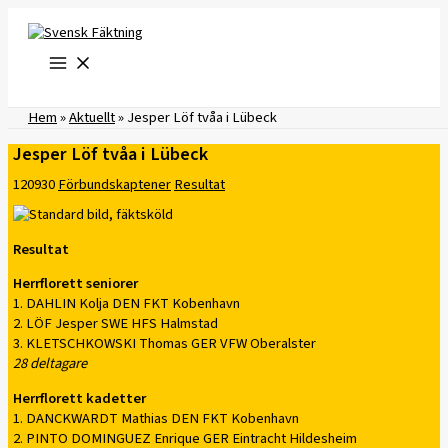
Hoppa
till
innehåll
Hem
»
Aktuellt
»
Jesper Löf tvåa i Lübeck
Jesper Löf tvåa i Lübeck
120930
Förbundskaptener
Resultat
Resultat
Herrflorett seniorer
1. DAHLIN Kolja DEN FKT Kobenhavn
2. LÖF Jesper SWE HFS Halmstad
3. KLETSCHKOWSKI Thomas GER VFW Oberalster
28 deltagare
Herrflorett kadetter
1. DANCKWARDT Mathias DEN FKT Kobenhavn
2. PINTO DOMINGUEZ Enrique GER Eintracht Hildesheim