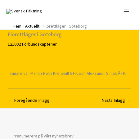
Hoppa
till
innehåll
Hem
»
Aktuellt
»
Florettläger i Göteborg
Florettläger i Göteborg
121002
Förbundskaptener
Tränare var Martin Roth Kronwall GFK och Alexsandr Siniak ÄFK.
←
Föregående Inlägg
Nästa Inlägg
→
Prenumerera på vårt nyhetsbrev!