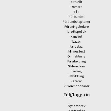
aktuellt
Domare
Elit
Förbundet
Förbundskaptener
Föreningsledare
Idrottspolitik
kansliet
Läger
landslag
Minnestext
Om fäktning
Parafäktning
SM-veckan
Tävling
Utbildning
Veteran
Vuxenmotionärer
Följ/logga in
Nyhetsbrev
Idrottonline