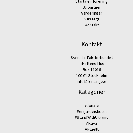
Starta en förening
Bli partner
Värderingar
Strategi
Kontakt
Kontakt
Svenska Fäktförbundet
Idrottens Hus
Box 11016
100 61 Stockholm
info@fencing.se
Kategorier
#donate
#engardeiskolan
#StandWithUkraine
Aktiva
Aktuellt