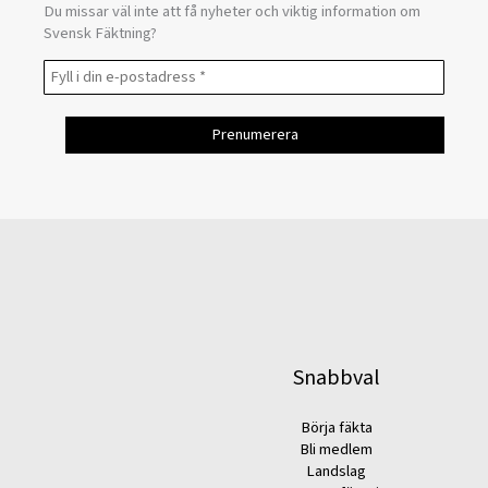
Du missar väl inte att få nyheter och viktig information om
Svensk Fäktning?
Snabbval
Börja fäkta
Bli medlem
Landslag